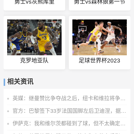
勇士vs灰熊库里
勇士vs森林狼第一节
克罗地亚队
足球世界杯2023
相关资讯
英媒：继曼赞比争夺战之后，纽卡和维拉将争夺拜仁中场帕利尼亚
官方：巴黎签下33岁法国国脚左后卫迪涅，据悉转会费低于1000万欧
伊萨克：我和维尔茨都碰到了球，但不太确定是谁进的