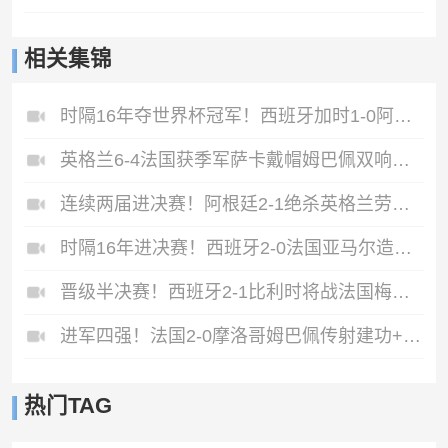
相关集锦
时隔16年夺世界杯冠军！西班牙加时1-0阿根廷费兰制胜恩佐染红
英格兰6-4法国获季军萨卡戴帽姆巴佩双响创纪录奥利塞2助+失良机
连续两届进决赛！阿根廷2-1绝杀英格兰劳塔罗恩佐破门梅西两助攻
时隔16年进决赛！西班牙2-0法国亚马尔造点奥亚萨瓦尔、波罗破门
晋级半决赛！西班牙2-1比利时将战法国梅里诺替补绝杀拉门斯送礼
进军四强！法国2-0摩洛哥姆巴佩传射建功+失点登贝莱贴地斩
热门TAG