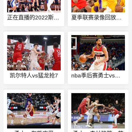
正在直播的2022斯诺克比赛视频
夏季联赛录像回放火箭VS篮网
凯尔特人vs猛龙抢7
nba季后赛勇士vs开拓者第七场