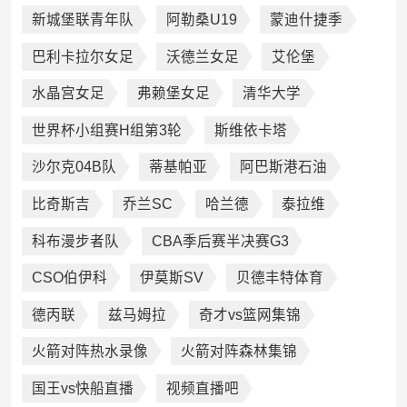
新城堡联青年队
阿勒桑U19
蒙迪什捷季
巴利卡拉尔女足
沃德兰女足
艾伦堡
水晶宫女足
弗赖堡女足
清华大学
世界杯小组赛H组第3轮
斯维依卡塔
沙尔克04B队
蒂基帕亚
阿巴斯港石油
比奇斯吉
乔兰SC
哈兰德
泰拉维
科布漫步者队
CBA季后赛半决赛G3
CSO伯伊科
伊莫斯SV
贝德丰特体育
德丙联
兹马姆拉
奇才vs篮网集锦
火箭对阵热水录像
火箭对阵森林集锦
国王vs快船直播
视频直播吧