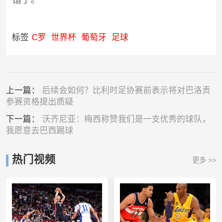
标签
C罗
世界杯
葡萄牙
足球
上一篇：
后续会如何？比利时足协赛前表示将对巴洛贡
参赛资格提出质疑
下一篇：
沃齐尼亚：梅西称赞我们是一支优秀的球队，
我愿意去巴西踢球
热门视频
更多 >>