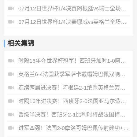
07月12日世界杯1/4决赛阿根廷vs瑞士全场录像
07月12日世界杯1/4决赛挪威vs英格兰全场录像
相关集锦
时隔16年夺世界杯冠军！西班牙加时1-0阿根廷费兰制胜恩佐染红
英格兰6-4法国获季军萨卡戴帽姆巴佩双响创纪录奥利塞2助+失良机
连续两届进决赛！阿根廷2-1绝杀英格兰劳塔罗恩佐破门梅西两助攻
时隔16年进决赛！西班牙2-0法国亚马尔造点奥亚萨瓦尔、波罗破门
晋级半决赛！西班牙2-1比利时将战法国梅里诺替补绝杀拉门斯送礼
进军四强！法国2-0摩洛哥姆巴佩传射建功+失点登贝莱贴地斩