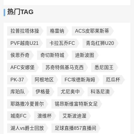
热门TAG
拉普拉塔体操
格雷纳
ACS皮耶莱斯蒂
PVF越南U21
卡拉瓦乔FC
青岛红狮U20
侯恩乔奇
奇切斯特城
迪斯波图
AFC安娜堡
苏奇特佩基马克西
悉尼国王
PK-37
阿根地区
FC埃德斯海姆
厄瓜杯
库珀队
伊格曼
尤尼奥中
科洛尼澳
耶路撒冷夏普尔
锡昂斯维富特斯女足
城南FC
澳维杯
艾斯波迪渥
湖人vs爵士回放
足球直播857直播间