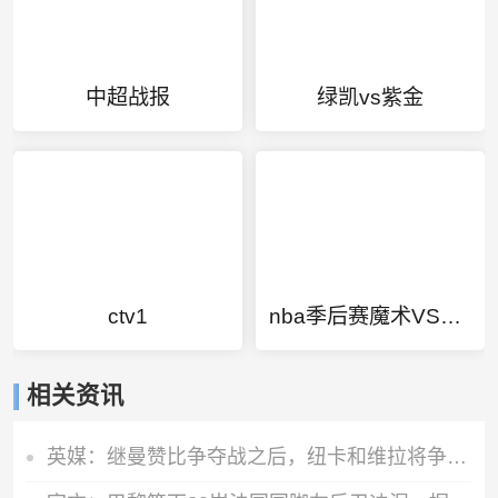
中超战报
绿凯vs紫金
ctv1
nba季后赛魔术VS猛龙
相关资讯
英媒：继曼赞比争夺战之后，纽卡和维拉将争夺拜仁中场帕利尼亚