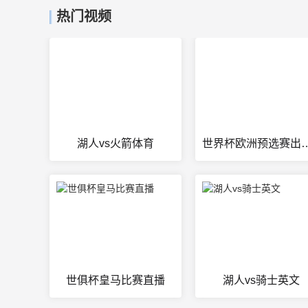
热门视频
湖人vs火箭体育
世界杯欧洲预选赛
世俱杯皇马比赛直播
湖人vs骑士英文