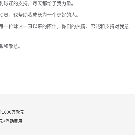
刺球迷的支持，每天都给予我力量。
动员，也帮助我成长为一个更好的人。
每一位球迷一直以来的陪伴。你们的热情、忠诚和支持对我意
激和敬意。
1000万欧元
元+浮动费用