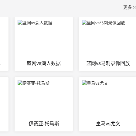
更多 >
出线规则最新
篮网vs湖人数据
篮网vs马刺录像回放
伊赛亚-托马斯
皇马vs尤文