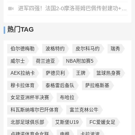
进军四强！法国2-0摩洛哥姆巴佩传射建功+失点登贝莱贴地斩
热门TAG
伯尔德梅勒
波格特约
皮尔科马约
瑞秀
威尔士
荷兰迪亚
NBA附加赛5
AEK拉纳卡
萨德贝利
王牌
篮球热身赛
穆卡拉体育
泰格雷后备队
萨拉格斯基
女足亚洲杯半决赛
布哈拉
科瓦斯纳喀尔巴阡体育
富兰克林公牛
北部足球俱乐部
艾斯堡U19
FC爱媛女足
卢捷诺体育会女联
申根
卡拉波波