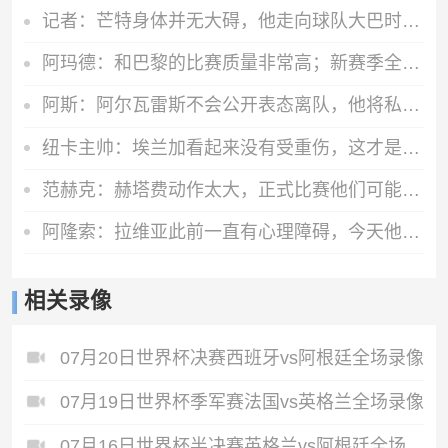
记者：芒特身体并无大碍，他走向球队大巴时面带笑容
阿玛德：和巴黎的比赛质量非常高；新赛季全队都渴望能够斩获佳绩
阿斯：阿尔瓦雷斯不会公开表态离队，他将私下与西蒙尼和马竞沟通
纽卡主帅：埃兰加看起来没有受重伤，这才是今晚最重要的
范赫克：赫塔费动作太大，正式比赛他们可能已经吃两三张红牌了
阿隆索：拉维亚此前一直有心理障碍，今天他很累但发自内心地开心
相关录像
07月20日世界杯决赛西班牙vs阿根廷全场录像
07月19日世界杯季军赛法国vs英格兰全场录像
07月16日世界杯半决赛英格兰vs阿根廷全场录像