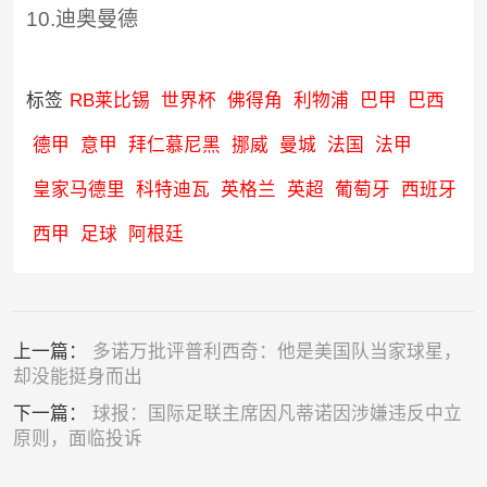
10.迪奥曼德
标签
RB莱比锡
世界杯
佛得角
利物浦
巴甲
巴西
德甲
意甲
拜仁慕尼黑
挪威
曼城
法国
法甲
皇家马德里
科特迪瓦
英格兰
英超
葡萄牙
西班牙
西甲
足球
阿根廷
上一篇：
多诺万批评普利西奇：他是美国队当家球星，
却没能挺身而出
下一篇：
球报：国际足联主席因凡蒂诺因涉嫌违反中立
原则，面临投诉