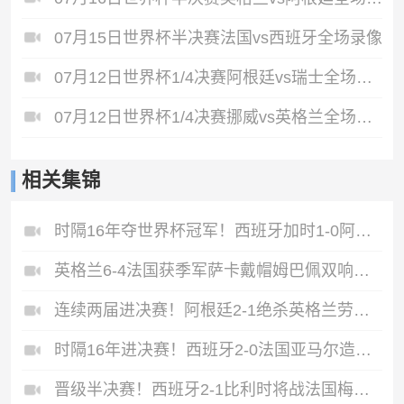
07月15日世界杯半决赛法国vs西班牙全场录像
07月12日世界杯1/4决赛阿根廷vs瑞士全场录像
07月12日世界杯1/4决赛挪威vs英格兰全场录像
相关集锦
时隔16年夺世界杯冠军！西班牙加时1-0阿根廷费兰制胜恩佐染红
英格兰6-4法国获季军萨卡戴帽姆巴佩双响创纪录奥利塞2助+失良机
连续两届进决赛！阿根廷2-1绝杀英格兰劳塔罗恩佐破门梅西两助攻
时隔16年进决赛！西班牙2-0法国亚马尔造点奥亚萨瓦尔、波罗破门
晋级半决赛！西班牙2-1比利时将战法国梅里诺替补绝杀拉门斯送礼