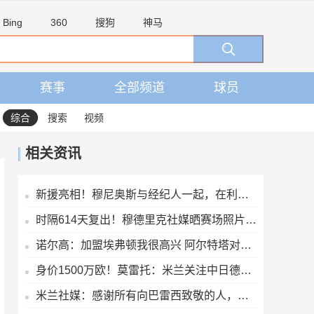
Bing
360
搜狗
神马
赛事
全部频道
球员
综合
搜索
视频
相关资讯
新援亮相！穆尼奥斯与经纪人一起，在利物浦训练中心拍下合影
时隔614天复出！穆德里克社媒晒赛场照片：好久不见
诺尔高：加盟埃弗顿我很高兴 阿尔特塔对埃弗顿、莫耶斯充满赞美
身价1500万欧！莫雷托：米兰关注中日德兰的智利前锋奥索里奥
米兰社媒：感谢所有向巴雷西致敬的人，这将永远铭刻在我们心中