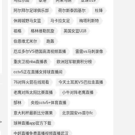
乌拉尔图
泰港
阿莱马纳
亚琛U19
阿尔拜尔足球俱乐部
荷尔斯泰因基尔
杜锋
休姆城野马女篮
马卡拉女足
梅塔利斯特
祖格
格林维勒凯旋
英国女篮U18
伯恩维尤米尔
跑轰
厄瓜多尔VS德国高清视频直播
雷霆vs马刺录像
重庆卫视nba直播表
欧洲冠军联赛积分榜
cctv5正在直播女排球直播间
76对阵火箭在线观看
今天土耳其VS巴拉圭直播
老鹰对阵太阳比赛直播
小牛对阵老鹰直播
郜林
央视cctv5+体育直播
意大利杯最新比分赛果
北京国安vs首尔fc
>
球神直播app官方下载
中超直播免费直播视频直播武汉