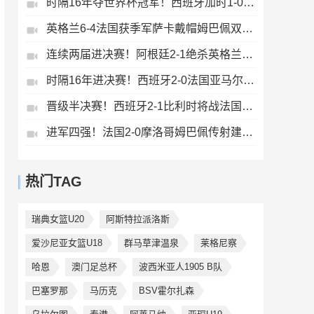
时隔16年夺世界杯冠军！西班牙加时1-0阿根廷费兰制胜恩佐染红
英格兰6-4法国获季军萨卡戴帽姆巴佩双响创纪录奥利塞2助+失良机
连续两届进决赛！阿根廷2-1绝杀英格兰劳塔罗恩佐破门梅西两助攻
时隔16年进决赛！西班牙2-0法国亚马尔造点奥亚萨瓦尔、波罗破门
晋级半决赛！西班牙2-1比利时将战法国梅里诺替补绝杀拉门斯送礼
进军四强！法国2-0摩洛哥姆巴佩传射建功+失点登贝莱贴地斩
热门TAG
瑞典女篮U20
阿斯特拉派洛斯
爱沙尼亚女篮U18
群马草津温泉
莱格尼察
哈恩
澳门足总杯
波西米亚人1905 B队
巴塞罗那
马历克
BSV霍尔扎森