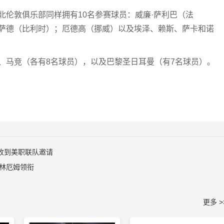
北伦敦俱乐部同样拥有10名参赛球员：威廉·萨利巴（法
萨德（比利时）；厄德高（挪威）以及埃泽、赖斯、萨卡和诺
、马竞（各有8名球员），以及巴黎圣日耳曼（有7名球员）。
收到美职联队邀请
贝林厄姆领衔
更多 >