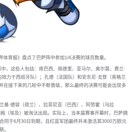
界体育报》盘点了巴萨阵中参加1/4决赛的球员数量。
决赛中，这些人包括：库巴西、佩德里、亚马尔、奥尔莫、费兰·
均效力于西班牙队）；孔德（法国队）和安东尼·戈登（英格兰
并在接下来的几轮中不断晋级，那么最终的决赛可能会出现多
弗兰基·德容（荷兰）、拉菲尼亚（巴西）、阿劳霍（乌拉
里姆（埃及）被淘汰出局。实际上，当本届赛事开幕时，巴萨拥
同于6月30日到期，且红蓝军团最终并未激活其3000万欧元
联。