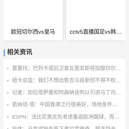
欧冠切尔西vs皇马
cctv5直播国足vs韩国队
相关资讯
莫雷托：巴列卡诺后卫查瓦里亚即将加盟切尔西，很快就会官方宣布
纽卡总监：我们不想出售吉马良斯但不得不权衡，他明确说出了意愿
记者：加拉塔萨雷和阿森纳谈判以引进马丁内利，球员合同明夏到期
若纳坦·塔：中国香港之行很美好，场地条件一般 但我们踢得不错
ESPN：法比尼奥优先考虑重返欧洲踢球，而不是回到祖国巴西
每体：马竞或抢先签下弗拉霍维奇，瑟洛特去留成关键变量