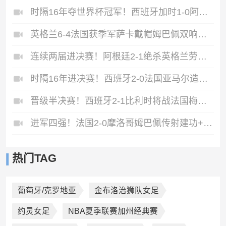
时隔16年夺世界杯冠军！西班牙加时1-0阿根廷费兰制胜恩佐染红
英格兰6-4法国获季军萨卡戴帽姆巴佩双响创纪录奥利塞2助+失良机
连续两届进决赛！阿根廷2-1绝杀英格兰劳塔罗恩佐破门梅西两助攻
时隔16年进决赛！西班牙2-0法国亚马尔造点奥亚萨瓦尔、波罗破门
晋级半决赛！西班牙2-1比利时将战法国梅里诺替补绝杀拉门斯送礼
进军四强！法国2-0摩洛哥姆巴佩传射建功+失点登贝莱贴地斩
热门TAG
葡萄牙/克罗地亚
金布洛治狮队女足
约灵女足
NBA夏季联赛加州经典赛