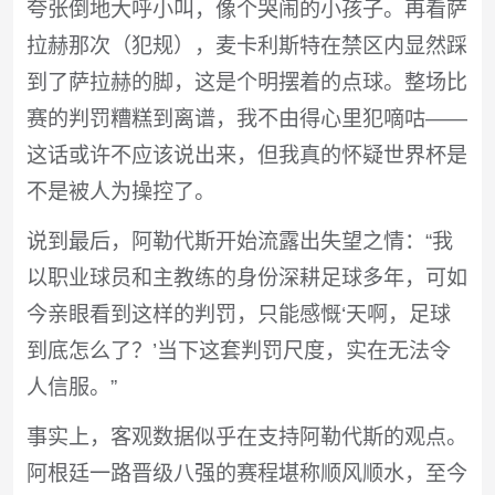
夸张倒地大呼小叫，像个哭闹的小孩子。再看萨
拉赫那次（犯规），麦卡利斯特在禁区内显然踩
到了萨拉赫的脚，这是个明摆着的点球。整场比
赛的判罚糟糕到离谱，我不由得心里犯嘀咕——
这话或许不应该说出来，但我真的怀疑世界杯是
不是被人为操控了。
说到最后，阿勒代斯开始流露出失望之情：“我
以职业球员和主教练的身份深耕足球多年，可如
今亲眼看到这样的判罚，只能感慨‘天啊，足球
到底怎么了？’当下这套判罚尺度，实在无法令
人信服。”
事实上，客观数据似乎在支持阿勒代斯的观点。
阿根廷一路晋级八强的赛程堪称顺风顺水，至今