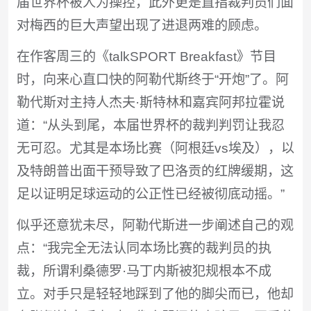
届世界杯被人为操控，此外更是直指裁判员们面
对梅西的巨大声望出现了进退两难的顾虑。
在作客周三的《talkSPORT Breakfast》节目
时，向来心直口快的阿勒代斯终于“开炮”了。阿
勒代斯对主持人杰夫·斯特林和嘉宾阿邦拉霍说
道：“从头到尾，本届世界杯的裁判判罚让我忍
无可忍。尤其是本场比赛（阿根廷vs埃及），以
及特朗普出面干预导致了巴洛贡的红牌缓期，这
足以证明足球运动的公正性已经被彻底动摇。”
似乎还意犹未尽，阿勒代斯进一步阐述自己的观
点：“我完全无法认同本场比赛的裁判员的执
裁，所谓利桑德罗·马丁内斯被犯规根本不成
立。对手只是轻轻地踩到了他的脚尖而已，他却