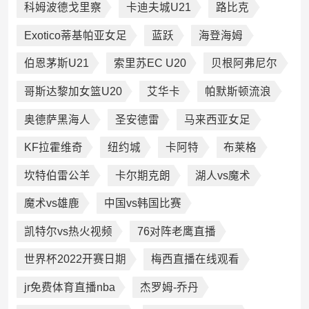
科姆波德戈里察
卡迪夫城U21
路比克
Exotico蒂基帕亚女足
蓝跃
海登海姆
伯恩茅斯U21
索里苏EC U20
贝根阿弗尼尔
哥斯达黎加女篮U20
艾华卡
帕默斯顿流浪
奥德萨黑海人
圣安德雷
马来西亚女足
KF拉霍维奇
纽约城
卡阿特
布莱格
坎特伯雷公羊
卡尔期克朗
湖人vs魔术
魔术vs雄鹿
中国vs韩国比赛
凯特尔vs热火视频
76对阵老鹰直播
世界杯2022开赛日期
梅西直播在线观看
jr免费体育直播nba
杰罗姆-乔丹