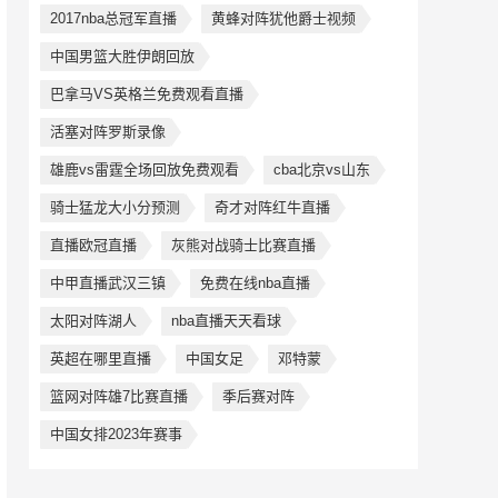
2017nba总冠军直播
黄蜂对阵犹他爵士视频
中国男篮大胜伊朗回放
巴拿马VS英格兰免费观看直播
活塞对阵罗斯录像
雄鹿vs雷霆全场回放免费观看
cba北京vs山东
骑士猛龙大小分预测
奇才对阵红牛直播
直播欧冠直播
灰熊对战骑士比赛直播
中甲直播武汉三镇
免费在线nba直播
太阳对阵湖人
nba直播天天看球
英超在哪里直播
中国女足
邓特蒙
篮网对阵雄7比赛直播
季后赛对阵
中国女排2023年赛事