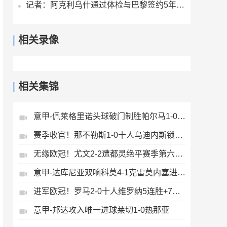
记者：阿克利乌什通过体检与巴黎签约5年，转会费5000万欧元
相关录像
相关集锦
意甲-佩莱格里诺头球破门制胜帕尔马1-0萨索洛
赛季收官！那不勒斯1-0十人乌迪内斯锁定第二丁丁助攻霍伊伦制胜
无缘欧冠！尤文2-2遭都灵绝平赛季第六收官将战欧联DV9双响
意甲-达库尼亚双响科莫4-1克雷莫内塞进欧冠
进军欧冠！罗马2-0十人维罗纳5连胜+7轮不败第3收官迪巴拉2助攻
意甲-邦达攻入唯一进球莱切1-0热那亚