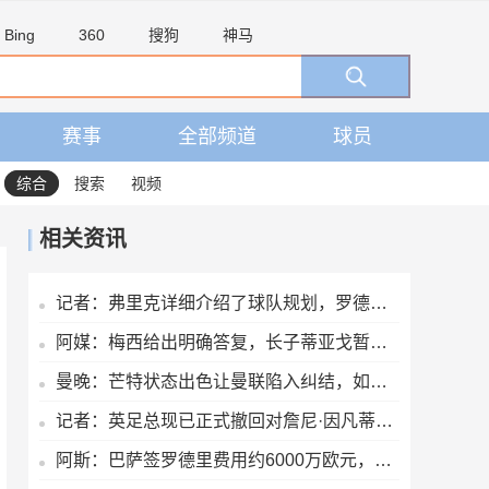
Bing
360
搜狗
神马
赛事
全部频道
球员
综合
搜索
视频
相关资讯
记者：弗里克详细介绍了球队规划，罗德里非常认可并选择加盟巴萨
阿媒：梅西给出明确答复，长子蒂亚戈暂时不会前往拉玛西亚青训
曼晚：芒特状态出色让曼联陷入纠结，如果想四线争冠可能还得买人
记者：英足总现已正式撤回对詹尼·因凡蒂诺的支持
阿斯：巴萨签罗德里费用约6000万欧元，提供4年税前3000万欧合同