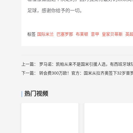
足球，感谢你给予的一切。
标签
国际米兰
巴塞罗那
布莱顿
意甲
皇家贝蒂斯
英
上一篇：
罗马诺：凯帕从来不是国米引援人选，有西班牙球
下一篇：
转会费300万欧！官方：国米从拉齐奥签下32岁普
热门视频