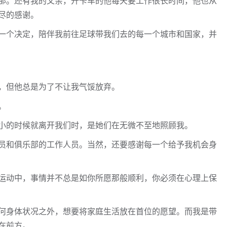
那。还有我的父亲，开卡车的他每天要工作很长时间，他也从
尽的感谢。
一个决定，陪伴我前往足球带我们去的每一个城市和国家，并
，但他总是为了不让我气馁放弃。
。
小的时候就离开我们时，是她们在无微不至地照顾我。
员和俱乐部的工作人员。当然，还要感谢每一个给予我机会身
运动中，事情并不总是如你所愿那般顺利，你必须在心理上保
何身体状况之外，想要将家庭生活放在首位的愿望。而我是带
在前方。