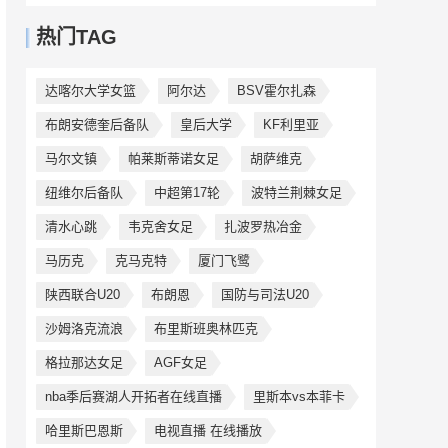
热门TAG
达喀尔大学女篮
阿尔达
BSV霍尔扎森
布朗安德奎后备队
皇后大学
KF利里亚
马尔文镇
帕莱斯蒂诺女足
胡萨维克
纽维尔后备队
中超第17轮
波特兰荆棘女足
清水心跳
韦克舍女足
扎波罗热冶金
马历克
克马克特
厦门飞鹭
陕西联合U20
布朗恩
国防与司法U20
沙姆洛克流浪
布里斯班奥林匹克
格拉那达女足
AGF女足
nba季后赛湖人开拓者在线直播
里斯本vs本菲卡
哈里斯巴恩斯
电视直播 在线播放