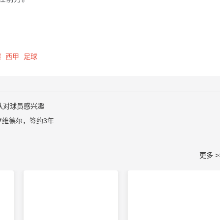
超
西甲
足球
队对球员感兴趣
罗维德尔，签约3年
更多 >