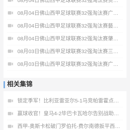
08月04日佛山西甲足球联赛32强淘汰赛贪玩游戏VS美的薪火全场录像
08月04日佛山西甲足球联赛32强淘汰赛广东西南建设VS香港圣徒全场录像
08月04日佛山西甲足球联赛32强淘汰赛藝品高國際VS湛江狂狼·粵辉能源全场录像
08月04日佛山西甲足球联赛32强淘汰赛肇庆恒骏成VS三七互娱全场录像
08月03日佛山西甲足球联赛32强淘汰赛三水乐民兴健力宝VS中国澳门澳科精英全场录像
08月03日佛山西甲足球联赛32强淘汰赛广东凤铝VS湛江八部科技全场录像
相关集锦
锁定季军！比利亚雷亚尔5-1马竞帕雷霍点射佩雷斯两射一传
赢球收官！皇马4-2毕巴卡瓦哈尔告别战助攻姆巴佩贝林厄姆破门
西甲-奥斯卡松破门罗伯托-费尔南德扳平西班牙人1-1皇家社会