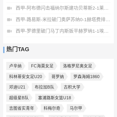
西甲-阿布德闪击福纳尔斯建功贝蒂斯2-1莱万特
西甲-路易斯-米拉破门奥萨苏纳0-1赫塔费排第17惊险保级
西甲-罗德里破门马丁内斯扳平赫罗纳1-1埃尔切惨遭降级
热门TAG
卢辛纳
FC海莫女足
洛格罗尼奥女足
科林蒂安女足U20
哥罗纳
罗森海姆1860
邓迪U21
布拉加B队
古积大学
超级星B队
塞浦路斯女篮U18
吉图省实青年
科梅尔奇
马尔甲