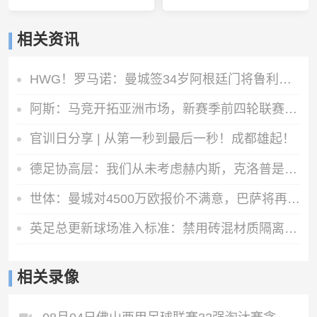
相关资讯
HWG！罗马诺：曼城签34岁阿根廷门将鲁利达协议，合同2+1
阿斯：马竞开拓亚洲市场，新赛季前四轮联赛两场安排在下午踢
官训日分享 | 从第一秒到最后一秒！成都雄起！
德足协高层：我们从未考虑赫内斯，克洛普是德国主帅的理想人选
世体：曼城对4500万欧报价不满意，巴萨将再次报价罗德里
英足总更新球场准入标准：禁用砖混材质隔离墙，需加装安全防护层
相关录像