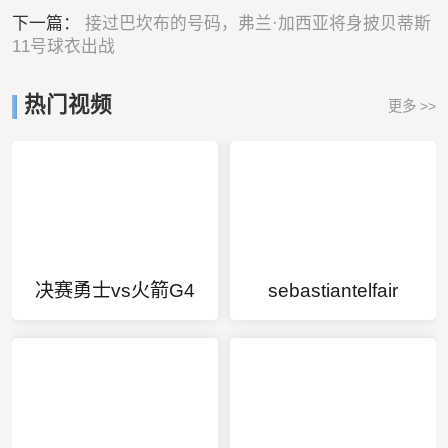
下一篇：
接过巴坎布的号码，弗兰·加西亚将身披贝蒂斯
11号球衣出战
热门视频
更多 >>
决赛勇士vs火箭G4
sebastiantelfair