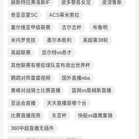
赫斯特拉弗洛斯IF
波多黎各女足
皮涅鲁斯
奇亚亚蒙SC
ACS蒂米索拉
塞尔维亚甲级联赛
吉尔吉杯
布鲁明
米内罗竞技
墨尔本胜利
英超第38轮
英超联赛
凯尔特vs奇才
其他联赛有哪些球队宣布退出世界杯
鹦鹉对阵雷霆视频
国外直播nba
黄峰对战骑士比赛直播
篮网vs詹姆斯直播
亚运会直播
天天直播是哪个台
比赛直播雨燕
东亚杯
快船vs雄鹰集锦
360中超直播无插件