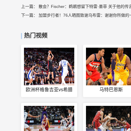
上一篇：
散会？Fischer：鹈鹕想留下特雷·墨菲 关于他的
下一篇：
加盟步行者！76人晒图致谢乌布雷：谢谢你所做的
热门视频
欧洲杯格鲁吉亚vs希腊
马特巴恩斯