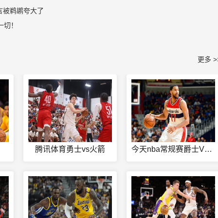
传言被鹈鹕夸大了
一切！
更多 >
腾讯体育勇士vs火箭
今天nba常规赛爵士VS火箭回放