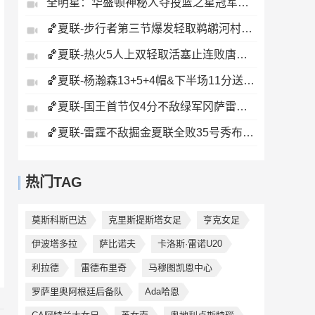
全明星：华盛顿神秘人夺投篮之星冠军！福德夺得三分大赛冠军！
🏀夏联-步行者第三节爆发轻取鹈鹕河村勇辉5+5+12斯劳森22分
🏀夏联-热火5人上双轻取活塞止连败唐纳森20+8+10奥科里27分
🏀夏联-杨瀚森13+5+4帽&下半场11分送惊艳妙传开拓者力克掘金
🏀夏联-国王首节仅4分不敌绿军冈萨雷斯24+10+5塞纳克10+12
🏀夏联-雷霆不敌掘金夏联全败35号秀布拉齐尔32+6马拉14+7+6
热门TAG
莫斯科斯巴达
克里斯提斯塔女足
亨克女足
伊波塔多拉
萨比诺夫
卡洛斯·雷诺U20
利拉德
雷德布里奇
马穆图凯恩中心
罗萨里奥阿根廷后备队
Ada哈恩