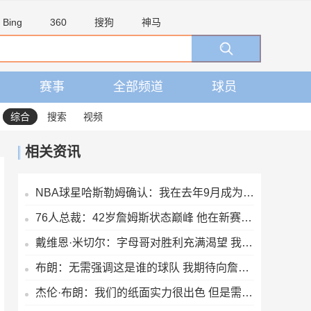
Bing
360
搜狗
神马
赛事
全部频道
球员
综合
搜索
视频
相关资讯
NBA球星哈斯勒姆确认：我在去年9月成为伊普斯维奇少数股东
76人总裁：42岁詹姆斯状态巅峰 他在新赛季能打出MVP级别的表现
戴维恩·米切尔：字母哥对胜利充满渴望 我们的交谈非常融洽
布朗：无需强调这是谁的球队 我期待向詹姆斯及队友们学习
杰伦·布朗：我们的纸面实力很出色 但是需要磨合才能兑现天赋