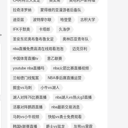
CA阿特兰大女足
英女南
奥地利卢斯特瑙
拉奇泽罗纳
蒙得维的亚漫游者后备队
迪亚兹
波特摩尔联
哈登堡
古积大学
IFK于默奥
卡塔郎
久洛伊
>
圣安东尼奥布鲁布鲁女足
奥林匹亚青年队
nba直播免费高清在线观看泡泡
迈克芬利
中国体育直播tv
意乙联赛
youtube nba直播吗
nba火箭比赛直播视频
兰帕德门线冤案
NBA季后赛直播运营
掘金vs马刺
小牛vs湖人
湖人对阵76比赛直播
nba湖人vs热火g3直播
活塞对阵鹦鹉直播
nba最新交易消息
马刺vs小牛视频
快船vs勇士免费观看
韩国k联赛直播
爵士vs猛龙
灰熊vs雷霆