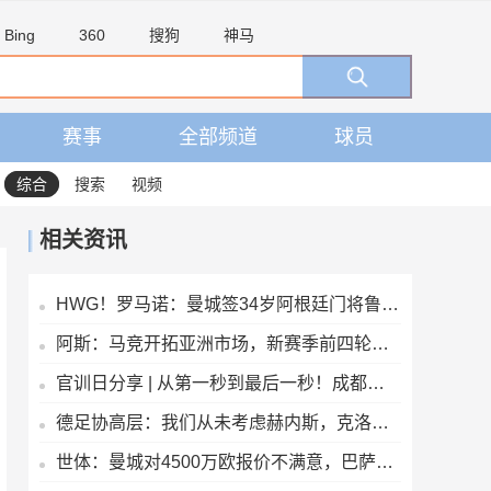
Bing
360
搜狗
神马
赛事
全部频道
球员
综合
搜索
视频
相关资讯
HWG！罗马诺：曼城签34岁阿根廷门将鲁利达协议，合同2+1
阿斯：马竞开拓亚洲市场，新赛季前四轮联赛两场安排在下午踢
官训日分享 | 从第一秒到最后一秒！成都雄起！
德足协高层：我们从未考虑赫内斯，克洛普是德国主帅的理想人选
世体：曼城对4500万欧报价不满意，巴萨将再次报价罗德里