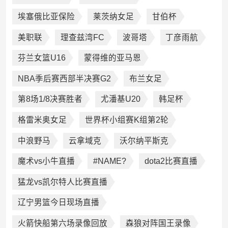
埃塞俄比亚保险
莱茨纳女足
甘伯杯
美职联
理查兹湾FC
波哥塔
丁彦雨航
芬兰女篮U16
蒙得维的亚马恩
NBA季后赛西部半决赛G2
布兰女足
第8场1/8决赛胜者
尤潘基U20
韩足杯
格雷米奥女足
世界杯小组赛K组第2轮
中浪野马
云拿域克
沃尔纳平斯克
魔术vs小牛直播
#NAME?
dota2比赛直播
猛龙vs凯尔特人比赛直播
辽宁男篮今日现场直播
火箭快船第六场录像回放
森狼对阵国王录像