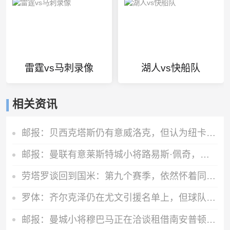
雷霆vs马刺录像
湖人vs快船队
相关资讯
邮报：贝西克塔斯仍有意威洛克，但认为纽卡斯尔要价过高
邮报：曼联有意莱斯特城小将路易斯·佩奇，面临阿森纳等队竞争
劳塔罗谈回到国米：第九个赛季，依然怀着同样的热情和不变的雄心
罗体：齐尔克泽仍在尤文引援名单上，但球队优先买门将和后卫
邮报：曼城小将穆巴马正在洽谈租借南安普顿的事宜