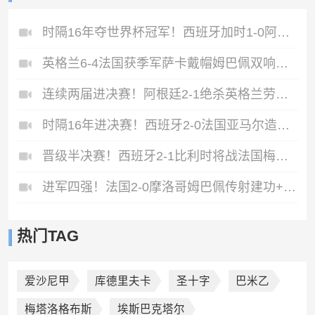
时隔16年夺世界杯冠军！西班牙加时1-0阿根廷费兰制胜恩佐染红
英格兰6-4法国获季军萨卡戴帽姆巴佩双响创纪录奥利塞2助+失良机
连续两届进决赛！阿根廷2-1绝杀英格兰劳塔罗恩佐破门梅西两助攻
时隔16年进决赛！西班牙2-0法国亚马尔造点奥亚萨瓦尔、波罗破门
晋级半决赛！西班牙2-1比利时将战法国梅里诺替补绝杀拉门斯送礼
进军四强！法国2-0摩洛哥姆巴佩传射建功+失点登贝莱贴地斩
热门TAG
爱沙尼甲
库德里夫卡
圣十字
巴米乙
梅塔洛格布斯
埃斯巴克塔尔