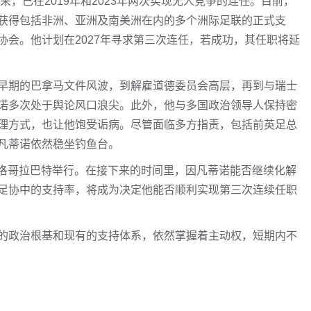
来，已在2019年和2023年两次实现无人竞争的连任。目前，
获得包括非洲、亚洲及南美洲在内的多个洲际足联的正式支
会。他计划在2027年寻求第三次连任，若成功，其任职将延
早期的巴拿马文件风波，到解雇道德委员会高层，再到与瑞士
诺多次处于舆论风口浪尖。此外，他与多国政治领导人保持密
理方式，也让他饱受诟病。尽管面临多方指责，包括前英足总
凡蒂诺依然稳坐钓鱼台。
在摩洛哥拉巴特举行。在接下来的时间里，因凡蒂诺能否继续化解
足协中的支持率，将成为决定他能否顺利实现第三次连续任职
的政治根基和现有的支持体系，依然掌握着主动权，短期内不