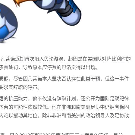
席因凡蒂诺近期再次陷入舆论漩涡，起因是在美国队对阵比利时的
禁赛处罚，导致原本应停赛的巴洛贡得以出场。
质疑，尽管因凡蒂诺本人坚决否认存在此类干预，但这一事件
要求其辞职的呼声。
强的抗压能力，他不仅没有辞职计划，还公开为国际足联纪律
下台的可能性依然较低。他在非洲和南美洲足协中仍拥有稳固
内难以撼动其地位。除非非洲和南美洲的政治领导人及足协改