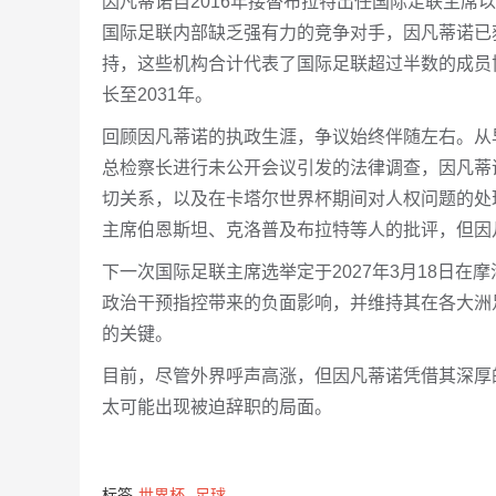
因凡蒂诺自2016年接替布拉特出任国际足联主席以
国际足联内部缺乏强有力的竞争对手，因凡蒂诺已
持，这些机构合计代表了国际足联超过半数的成员协
长至2031年。
回顾因凡蒂诺的执政生涯，争议始终伴随左右。从
总检察长进行未公开会议引发的法律调查，因凡蒂
切关系，以及在卡塔尔世界杯期间对人权问题的处
主席伯恩斯坦、克洛普及布拉特等人的批评，但因
下一次国际足联主席选举定于2027年3月18日
政治干预指控带来的负面影响，并维持其在各大洲
的关键。
目前，尽管外界呼声高涨，但因凡蒂诺凭借其深厚
太可能出现被迫辞职的局面。
标签
世界杯
足球