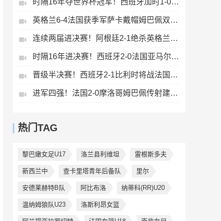
时隔16年夺世界杯冠军！西班牙加时1-0阿根廷费兰制胜恩佐染红
英格兰6-4法国获季军萨卡戴帽姆巴佩双响创纪录奥利塞2助+失良机
连续两届进决赛！阿根廷2-1绝杀英格兰劳塔罗恩佐破门梅西两助攻
时隔16年进决赛！西班牙2-0法国亚马尔造点奥亚萨瓦尔、波罗破门
晋级半决赛！西班牙2-1比利时将战法国梅里诺替补绝杀拉门斯送礼
进军四强！法国2-0摩洛哥姆巴佩传射建功+失点登贝莱贴地斩
热门TAG
黎巴嫩女足U17
洛兰县利维坦
雷根斯多夫
新西兰中
查卡里塔青年后备队
里尔
安德莱赫特B队
阿比布洛
纳蒂科(RR)U20
温纳姆狼队U23
洛斯利昂女篮