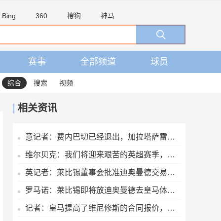
Bing
360
搜狗
神马
赛事
全部频道
球员
综合
搜索
视频
相关资讯
意记者：费内巴切已经退出，加拉塔萨雷仍在坚持要签下莱奥
维尔贝克：我们将迎来艰苦的英超赛季，用这类比赛调整状态很有益
英记者：莱比锡董事会批准迪奥曼德交易，转会费最高可达1.4亿欧
罗马诺：莱比锡即将放迪奥曼德去皇马体检，完成后会正式签约
记者：皇马提高了维尼修斯的合同报价，老佛爷不想放他免费离队