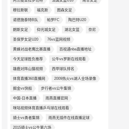
阿兰提亚拉罗切特
法国女篮U18
南非女足
穆拉斯联
福克斯
图森女足
诺德施泰特B队
帕罗FC
陶巴特U20
朗斯女足
仰光城女足
湖北女篮
奈尼
圣保罗女足U20
76vs篮网视频
黄蜂对战老鹰比赛直播
百视通nba直播地址
今天足球胜负推荐
公牛vs罗斯在线观看
雄鹿对阵山猫视频
西甲球队排名
体育直播360直播网
2009热火vs湖人全场录像
掘金vs快船
步行者vs公牛集锦
中国-日本直播
雨燕直播官网
咪咕视频体育直播乒乓球在线观看
骑士vs勇者集锦
雨燕无插件在线直播足球
2015骑士vs公牛第六场