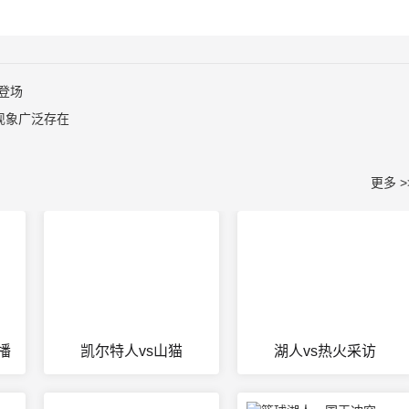
登场
现象广泛存在
更多 >
播
凯尔特人vs山猫
湖人vs热火采访