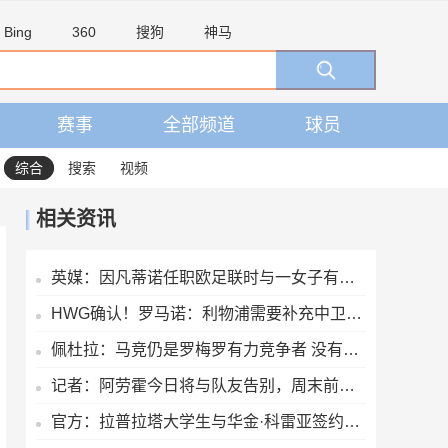
Bing
360
搜狗
神马
赛事
全部频道
球员
综合
搜索
视频
相关资讯
英媒：因凡蒂诺任职欧足联时与一女子有染，欧足联付6位数封口费
HWG确认！罗马诺：利物浦需要补充中卫深度，如今出手签下阿劳霍
佩杜拉：马竞仍是罗梅罗有力竞争者 没有劳塔罗致电球员的消息
记者：阿劳霍今日将与队友告别，周末前往英格兰租借加盟利物浦
官方：拉普拉塔大学生与华金·科雷亚签约两年