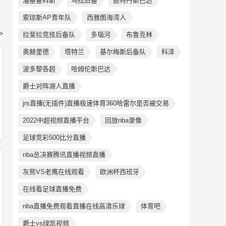
潘塞雷科斯
乌拉后备
鹿特丹斯巴达
索琼斯AP青年队
西雅图海湾人
>
拉斐拉竞技后备队
多瑙河
布鲁克林
奥赫里德
塔特兰
基尔梅斯后备队
科泽
波多黎各超
哈姆伦斯巴达
爵士对阵湖人直播
jrs直播(无插件)直播极速体育360哈雷尔是否被交易
2022中超视频直播平台
回放nba录像
足球竞彩500比分直播
nba总决赛腾讯直播视频直播
灰熊VS老鹰在线观看
欧洲杯西班牙
在线看足球直播免费
nba直播免费观看直播在线高清乐球
体育吧
爵士vs绿凯视频