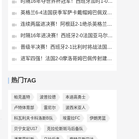
时隔16年夺世界杯冠军！西班牙加时1-0阿根廷费兰制胜恩佐染红
英格兰6-4法国获季军萨卡戴帽姆巴佩双响创纪录奥利塞2助+失良机
连续两届进决赛！阿根廷2-1绝杀英格兰劳塔罗恩佐破门梅西两助攻
时隔16年进决赛！西班牙2-0法国亚马尔造点奥亚萨瓦尔、波罗破门
晋级半决赛！西班牙2-1比利时将战法国梅里诺替补绝杀拉门斯送礼
进军四强！法国2-0摩洛哥姆巴佩传射建功+失点登贝莱贴地斩
热门TAG
帕克盖特
波普拉德
本迪高勇士
卢特体育部
雷尼尔
波西米亚人
科瓦利夫卡科洛斯B队
埃雷拉FC
伊朗男篮
贝宁女足U17
克拉伦斯斑马后备队