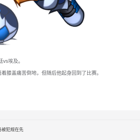
廷vs埃及。
捂着膝盖痛苦倒地，但随后他起身回到了比赛。
马被犯规在先