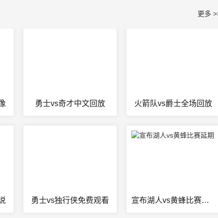
更多 >
像
勇士vs奇才中文回放
火箭队vs爵士全场回放
说
勇士vs独行侠免费观看
宣布湖人vs黄蜂比赛延期