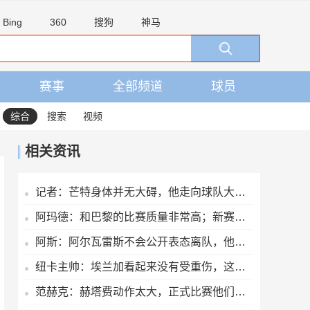
Bing
360
搜狗
神马
赛事
全部频道
球员
综合
搜索
视频
相关资讯
记者：芒特身体并无大碍，他走向球队大巴时面带笑容
阿玛德：和巴黎的比赛质量非常高；新赛季全队都渴望能够斩获佳绩
阿斯：阿尔瓦雷斯不会公开表态离队，他将私下与西蒙尼和马竞沟通
纽卡主帅：埃兰加看起来没有受重伤，这才是今晚最重要的
范赫克：赫塔费动作太大，正式比赛他们可能已经吃两三张红牌了