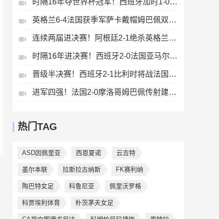
时隔16年夺世界杯冠军！西班牙加时1-0阿根廷费兰制胜恩佐染红
英格兰6-4法国获季军萨卡戴帽姆巴佩双响创纪录奥利塞2助+失良机
连续两届进决赛！阿根廷2-1绝杀英格兰劳塔罗恩佐破门梅西两助攻
时隔16年进决赛！西班牙2-0法国亚马尔造点奥亚萨瓦尔、波罗破门
晋级半决赛！西班牙2-1比利时将战法国梅里诺替补绝杀拉门斯送礼
进军四强！法国2-0摩洛哥姆巴佩传射建功+失点登贝莱贴地斩
热门TAG
ASD因佩里亚
西恩夏诺
云吉特
墨尔本联
拉斯拉古纳斯
FK赛利纳
陶巴特女足
科鲁尼亚
佩里沃罗格
科贾埃利体育
朴茨茅夫女足