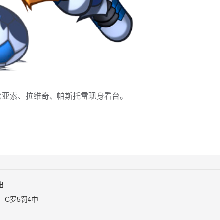
坎比亚索、拉维奇、帕斯托雷现身看台。
出
、C罗5罚4中