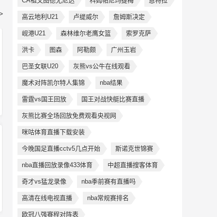
CA祖文图德尤尼达
科姆帕尼玛捷梅
恩特拉
>
高云地利U21
卢缇威尔
詹姆斯决定
岘港U21
森林维尔老鹰女篮
索罗克萨
洪卡
图森
阿勒颇
广州玉岩
巴圣女联U20
灰熊vs公牛在线观看
魔术对阵凯尔特人集锦
nba结果
雷霆vs国王回放
国王对战快艇比赛直播
灰熊比赛全场回放免费观看央视网
咪咕体育直播下载安装
今晚国足直播cctv5几点开始
斯诺克世锦赛
nba直播回放录像433体育
中超直播搜客体育
奇才vs猛龙录像
nba季前赛有直播吗
高清在线电视直播
nba常规赛排名
欧冠八强赛程对阵表