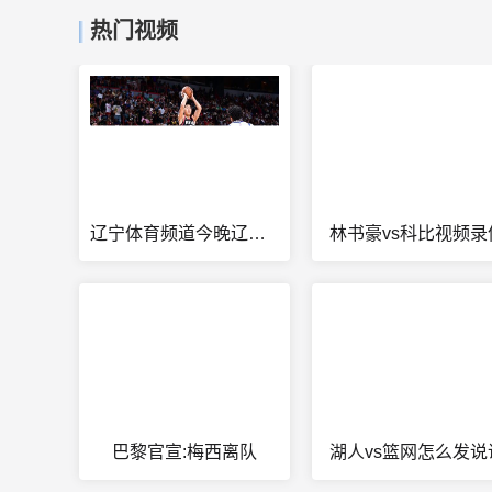
热门视频
辽宁体育频道今晚辽篮直播
林书豪vs科比视频录
巴黎官宣:梅西离队
湖人vs篮网怎么发说