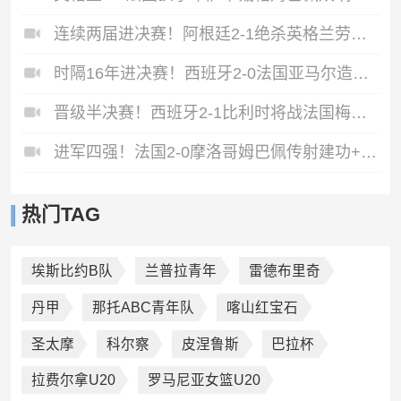
连续两届进决赛！阿根廷2-1绝杀英格兰劳塔罗恩佐破门梅西两助攻
时隔16年进决赛！西班牙2-0法国亚马尔造点奥亚萨瓦尔、波罗破门
晋级半决赛！西班牙2-1比利时将战法国梅里诺替补绝杀拉门斯送礼
进军四强！法国2-0摩洛哥姆巴佩传射建功+失点登贝莱贴地斩
热门TAG
埃斯比约B队
兰普拉青年
雷德布里奇
丹甲
那托ABC青年队
喀山红宝石
圣太摩
科尔察
皮涅鲁斯
巴拉杯
拉费尔拿U20
罗马尼亚女篮U20