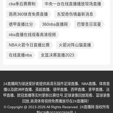
cba季后赛赛制
中央一台在线直播播放现场直播
雨燕360体育免费直播
东契奇伤情最新消息
德甲直播比分
360nba直播网
巴黎圣日耳曼
nba直播在线观看高清视频
NBA火箭今日直播比赛
火箭对阵山猫直播
在线直播nba
女篮决赛直播2023
24直播网为球迷爱好者提供高清无插件足球直播、NBA直播、体育直
播以及欧洲杯直播、英超直播、德甲直播、西甲直播、意甲直播、法
甲直播、欧冠直播等实时更新比赛信号,足球录像回放观看、篮球录像
回放,高清体育视频免费播放尽在24直播网！
© Copyright @ 2013-2026 All Rights Reserved. 24直播网 版权所有
黔ICP备2023007938号-1