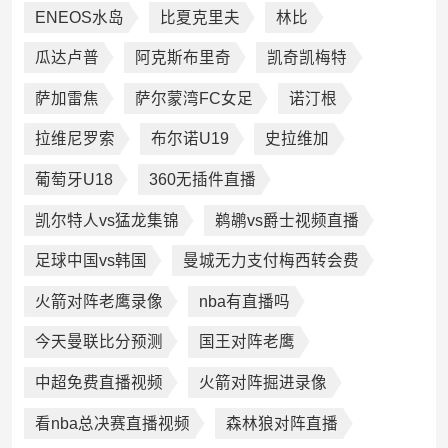
ENEOS水岛
比夏克里夫
林比
瓜达卢普
阿克斯布里奇
凯奇凯梅特
萨加雷焦
萨尔蒙湾FC女足
诺汀根
拉维尼罗索
布尔诺U19
史拉维加
葡萄牙U18
360无插件直播
凯尔特人vs猛龙集锦
鹈鹕vs爵士视频直播
足球中国vs韩国
曼城无力支付梅西转会费
火箭对阵老鹰录像
nba有直播吗
今天曼联比分预测
国王对阵老鹰
中超免费直播视频
火箭对阵掘进录像
看nba总决赛直播视频
森林狼对阵直播