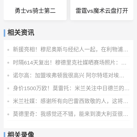
勇士vs骑士第二
雷霆vs魔术云盘打开
相关资讯
新援亮相！穆尼奥斯与经纪人一起，在利物浦训练中心拍下合影
时隔614天复出！穆德里克社媒晒赛场照片：好久不见
诺尔高：加盟埃弗顿我很高兴 阿尔特塔对埃弗顿、莫耶斯充满赞美
身价1500万欧！莫雷托：米兰关注中日德兰的智利前锋奥索里奥
米兰社媒：感谢所有向巴雷西致敬的人，这将永远铭刻在我们心中
莫德里奇：我感觉还不错，能来到澳大利亚很棒，希望球队继续提高
相关录像