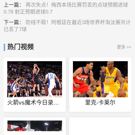
上一篇：
再次失点！梅西本场比赛罚丢的点球预期进球
0.79 射正预期进球0.7
下一篇：
防线不稳！阿根廷在最近3场世界杯淘汰赛共计
已丢了7球
热门视频
更多 >>
火箭vs魔术今日录像回放
里克-卡莱尔