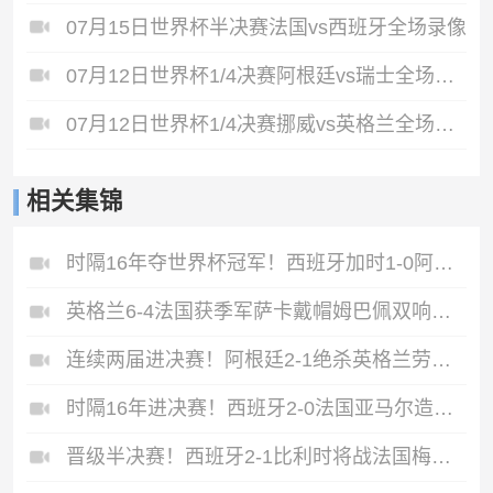
07月15日世界杯半决赛法国vs西班牙全场录像
07月12日世界杯1/4决赛阿根廷vs瑞士全场录像
07月12日世界杯1/4决赛挪威vs英格兰全场录像
相关集锦
时隔16年夺世界杯冠军！西班牙加时1-0阿根廷费兰制胜恩佐染红
英格兰6-4法国获季军萨卡戴帽姆巴佩双响创纪录奥利塞2助+失良机
连续两届进决赛！阿根廷2-1绝杀英格兰劳塔罗恩佐破门梅西两助攻
时隔16年进决赛！西班牙2-0法国亚马尔造点奥亚萨瓦尔、波罗破门
晋级半决赛！西班牙2-1比利时将战法国梅里诺替补绝杀拉门斯送礼