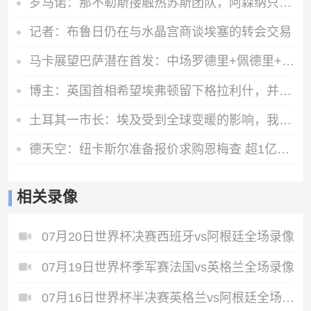
罗马诺：那不勒斯接触热苏斯团队，阿森纳只接受永久转会
记者：布鲁日仍在与水晶宫商谈埃塞的转会交易
马卡展望巴萨潜在首发：中场罗德里+佩德里+奥尔莫 阿德耶米中锋
博主：英国首相希望埃弗顿留下格拉利什，并在今夏签下一名右后卫
土耳其一市长：埃及受到全球变暖的影响，我们愿给萨拉赫一块土地
德天空：纽卡斯尔准备报价求购恩梅查 超1亿欧才能让多特考虑放人
相关录像
07月20日世界杯决赛西班牙vs阿根廷全场录像
07月19日世界杯季军赛法国vs英格兰全场录像
07月16日世界杯半决赛英格兰vs阿根廷全场录像