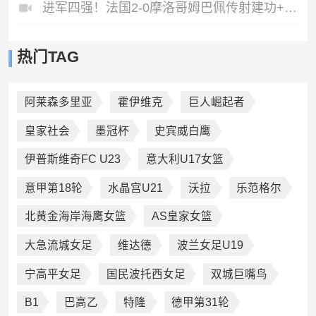
进军四强！法国2-0摩洛哥姆巴佩传射建功+失点登贝莱贴地斩
热门TAG
阿莱森多里亚
霍伊维克
巨人崛起者
皇家社会
墨冠杯
史宾威白鹰
伊普斯维奇FC U23
意大利U17女篮
意甲第18轮
水晶宫U21
沃拉
乐范格尔
北黄金海岸海鹰女篮
AS皇家女篮
大急流城女足
维达德
波兰女足U19
宁高平女足
国民波托西女足
双城巨嘴鸟
B1
巴高乙
特隆
德甲第31轮