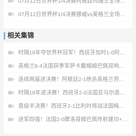
07月12日世界杯1/4决赛阿根廷vs瑞士全场录像
07月12日世界杯1/4决赛挪威vs英格兰全场录像
相关集锦
时隔16年夺世界杯冠军！西班牙加时1-0阿根廷费兰制胜恩佐染红
英格兰6-4法国获季军萨卡戴帽姆巴佩双响创纪录奥利塞2助+失良机
连续两届进决赛！阿根廷2-1绝杀英格兰劳塔罗恩佐破门梅西两助攻
时隔16年进决赛！西班牙2-0法国亚马尔造点奥亚萨瓦尔、波罗破门
晋级半决赛！西班牙2-1比利时将战法国梅里诺替补绝杀拉门斯送礼
进军四强！法国2-0摩洛哥姆巴佩传射建功+失点登贝莱贴地斩