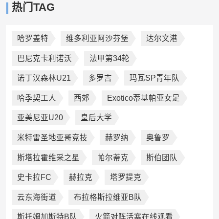
热门TAG
哈罗盖特
维多利亚阿沙芬堡
达尔文港
巴尼克卡利诺沃
法甲第34轮
诺丁汉森林U21
多罗吉
玛瓦SP青年队
哈季契工人
西郊
Exotico蒂基帕亚女足
亚美尼亚U20
皇后大学
米特雷圣地亚哥竞技
赫罗纳
奥鲁罗
斯塔拉霍维采之星
帕尔蒂克
斯伯团队
史卡拉FC
赫拉克
塔罗提克
云东海街道
布拉格斯拉维亚B队
斯托姆加斯特B队
火箭对阵活塞在线观看