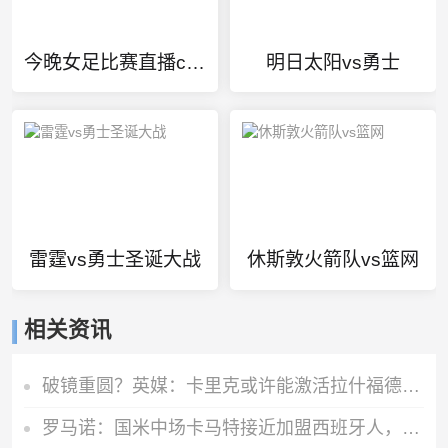
今晚女足比赛直播cctv5
明日太阳vs勇士
雷霆vs勇士圣诞大战
休斯敦火箭队vs篮网
相关资讯
破镜重圆？英媒：卡里克或许能激活拉什福德 唯有时间能检验对错
罗马诺：国米中场卡马特接近加盟西班牙人，费用300万欧+50%二转