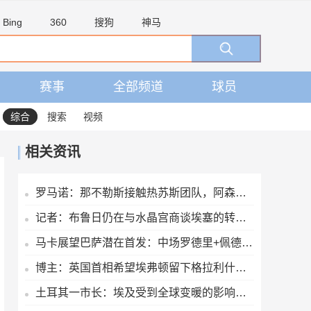
Bing
360
搜狗
神马
赛事
全部频道
球员
综合
搜索
视频
相关资讯
罗马诺：那不勒斯接触热苏斯团队，阿森纳只接受永久转会
记者：布鲁日仍在与水晶宫商谈埃塞的转会交易
马卡展望巴萨潜在首发：中场罗德里+佩德里+奥尔莫 阿德耶米中锋
博主：英国首相希望埃弗顿留下格拉利什，并在今夏签下一名右后卫
土耳其一市长：埃及受到全球变暖的影响，我们愿给萨拉赫一块土地