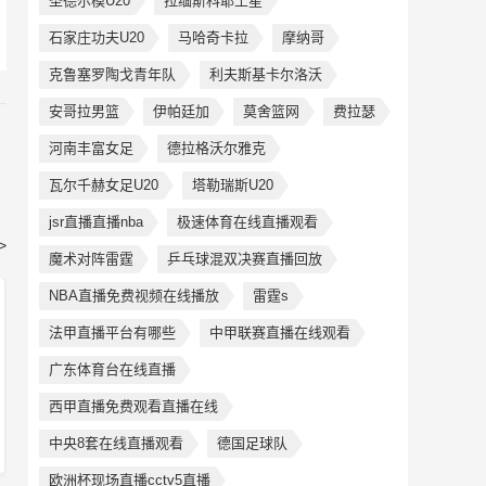
圣德尔模U20
拉缅斯科耶土星
石家庄功夫U20
马哈奇卡拉
摩纳哥
克鲁塞罗陶戈青年队
利夫斯基卡尔洛沃
安哥拉男篮
伊帕廷加
莫舍篮网
费拉瑟
河南丰富女足
德拉格沃尔雅克
瓦尔千赫女足U20
塔勒瑞斯U20
jsr直播直播nba
极速体育在线直播观看
>
魔术对阵雷霆
乒乓球混双决赛直播回放
NBA直播免费视频在线播放
雷霆s
法甲直播平台有哪些
中甲联赛直播在线观看
广东体育台在线直播
西甲直播免费观看直播在线
中央8套在线直播观看
德国足球队
欧洲杯现场直播cctv5直播