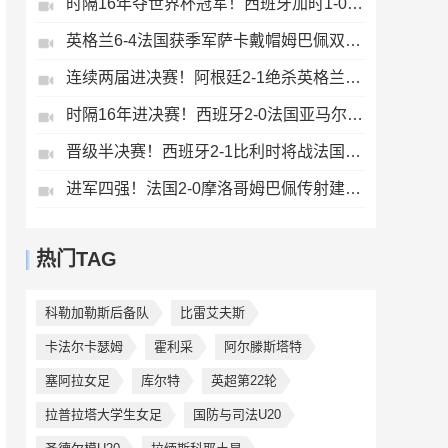
时隔16年夺世界杯冠军！西班牙加时1-0阿根廷费兰制胜恩佐染红
英格兰6-4法国获季军萨卡戴帽姆巴佩双响创纪录奥利塞2助+失良机
连续两届进决赛！阿根廷2-1绝杀英格兰劳塔罗恩佐破门梅西两助攻
时隔16年进决赛！西班牙2-0法国亚马尔造点奥亚萨瓦尔、波罗破门
晋级半决赛！西班牙2-1比利时将战法国梅里诺替补绝杀拉门斯送礼
进军四强！法国2-0摩洛哥姆巴佩传射建功+失点登贝莱贴地斩
热门TAG
科勒加勒斯后备队
比雷艾夫斯
卡法尔卡瑟姆
霍利采
阿尔滕斯塔特
塞阿拉女足
库尔特
英超第22轮
拉普拉塔大学生女足
国防与司法U20