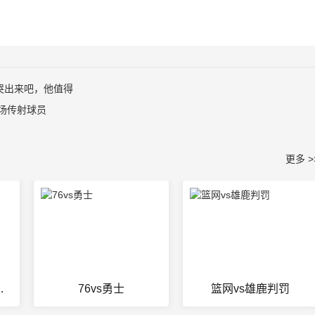
哭出来吧，他值得
单场传射球员
更多 >
分网昨天赛果
76vs勇士
篮网vs雄鹿判罚