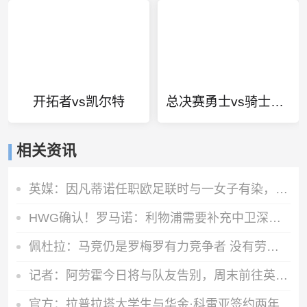
开拓者vs凯尔特
总决赛勇士vs骑士G7颁奖
相关资讯
英媒：因凡蒂诺任职欧足联时与一女子有染，欧足联付6位数封口费
HWG确认！罗马诺：利物浦需要补充中卫深度，如今出手签下阿劳霍
佩杜拉：马竞仍是罗梅罗有力竞争者 没有劳塔罗致电球员的消息
记者：阿劳霍今日将与队友告别，周末前往英格兰租借加盟利物浦
官方：拉普拉塔大学生与华金·科雷亚签约两年