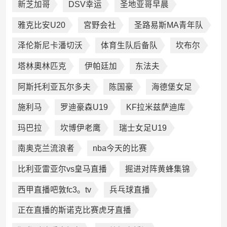
新芝加哥
DSV幸运
圣地亚哥早晨
雅克比安U20
宮野会社
圣路易斯MA青年队
泽伦斯尼卡潘切沃
体育生队后备队
坎布尔
塔林奧林匹克
伊帕廷加
东法夫
阿斯托利亚瓦尔多夫
陈国豪
海德堡女足
施利马
罗迪豪森U19
KF拉米兹萨迪库
玛巴拉
坎博伊老鹰
瑞士女足U19
南奥克兰流浪者
nba今天的比赛
比利亚雷亚尔vs皇马直播
掘进对阵黄蜂集锦
西甲直播吧敦fc3。tv
兵乓球直播
正在直播的斯诺克比赛虎牙直播