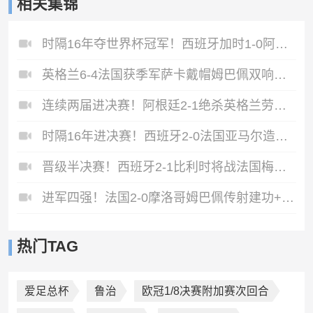
相关集锦
时隔16年夺世界杯冠军！西班牙加时1-0阿根廷费兰制胜恩佐染红
英格兰6-4法国获季军萨卡戴帽姆巴佩双响创纪录奥利塞2助+失良机
连续两届进决赛！阿根廷2-1绝杀英格兰劳塔罗恩佐破门梅西两助攻
时隔16年进决赛！西班牙2-0法国亚马尔造点奥亚萨瓦尔、波罗破门
晋级半决赛！西班牙2-1比利时将战法国梅里诺替补绝杀拉门斯送礼
进军四强！法国2-0摩洛哥姆巴佩传射建功+失点登贝莱贴地斩
热门TAG
爱足总杯
鲁治
欧冠1/8决赛附加赛次回合