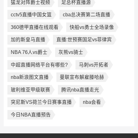
猛龙对阵爵士视频
足总杯直播源
cctv5直播中国女篮
cba总决赛第二场直播
360德甲直播在线观看
快船vs勇士全场录像
加的斯皇马直播
直播:世预赛国足vs菲律宾
NBA 76人vs爵士
灰熊vs骑士
中超直播网络平台有哪些?
马刺vs开拓者
nba新浪图文直播
曼联宣布解雇滕哈赫
玻利维亚甲级联赛
腾讯nba直播走光
突尼斯VS荷兰今日赛事直播
nba会看
今日NBA直播预告