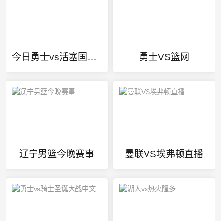
今日勇士vs活塞国语回放
勇士VS篮网
辽宁男篮今晚赛事
曼联VS埃弗顿直播