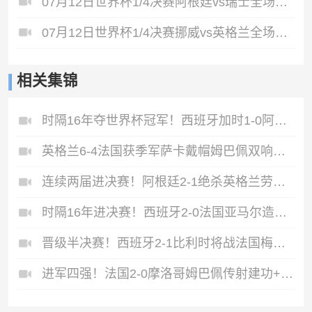
07月12日世界杯1/4决赛阿根廷vs瑞士全场录像
07月12日世界杯1/4决赛挪威vs英格兰全场录像
相关集锦
时隔16年夺世界杯冠军！西班牙加时1-0阿根廷费兰制胜恩佐染红
英格兰6-4法国获季军萨卡戴帽姆巴佩双响创纪录奥利塞2助+失良机
连续两届进决赛！阿根廷2-1绝杀英格兰劳塔罗恩佐破门梅西两助攻
时隔16年进决赛！西班牙2-0法国亚马尔造点奥亚萨瓦尔、波罗破门
晋级半决赛！西班牙2-1比利时将战法国梅里诺替补绝杀拉门斯送礼
进军四强！法国2-0摩洛哥姆巴佩传射建功+失点登贝莱贴地斩