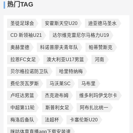
热门TAG
圣徒足球会
安霍斯天空U20
迪亚德马圣水
CD 新领袖U21
达尔维克雷尼尔马格力U19
奥赫里德
科诺普廖夫青年队
帕蒂赞斯克
拉恩FC女足
澳大利亚U17男篮
河南
贝尔格拉诺防卫队
哈里特纳梅
费伦茨瓦罗斯
马沃莱SC
马布里
卢旺达男篮
杰克逊布姆
维多利玛伊戈尔卡
中超第11轮
斯普利女足
阿布扎比统一
梅洛后备队
法超杯
卡塞伦斯U20
咪咕体育直播app下载安装速