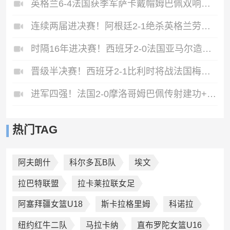
英格兰6-4法国获季军萨卡戴帽姆巴佩双响创纪录奥利塞2助+失良机
连续两届进决赛！阿根廷2-1绝杀英格兰劳塔罗恩佐破门梅西两助攻
时隔16年进决赛！西班牙2-0法国亚马尔造点奥亚萨瓦尔、波罗破门
晋级半决赛！西班牙2-1比利时将战法国梅里诺替补绝杀拉门斯送礼
进军四强！法国2-0摩洛哥姆巴佩传射建功+失点登贝莱贴地斩
热门TAG
阿夫朗什
科尔多瓦B队
埃文
拉巴特联盟
拉卡莱拉联女足
阿塞拜疆女篮U18
斯卡拉格里姆
科诺拉
纽约红牛二队
马拉卡纳
直布罗陀女篮U16