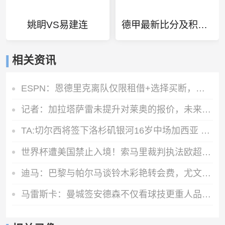
姚眀VS易建连
德甲最新比分及积分榜
相关资讯
ESPN：恩德里克离队仅限租借+选择买断，皇马将保留部分所有权
记者：加拉塔萨雷未提升对莱奥的报价，未来几天将再次和米兰谈判
TA:切尔西将签下洛杉矶银河16岁中场加西亚 转会费300万美元+浮动
世界杯遭美国禁止入境！索马里裁判执法欧超杯：永远不要停止追梦
迪马：巴黎与帕尔马谈铃木彩艳转会费，尤文希望租借一年
马雷斯卡：曼城签安德森不仅看球技更重人品，他谦逊且彬彬有礼