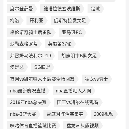
席尔登薛曼
维诺拉德塞波维斯
足球
梅洛
哥利亚
俄斯特拉发女足
格伦诺奇骑士后备队
亚马逊FC
沙勒森格罗蒂
英超第37轮
弗雷姆乌法利尔U19
胡志明市B队女足
澳足总
SG联盟
篮网vs凯尔特人季后赛全场回放
猛龙vs骑士
nba最新赛况直播
nba直播吧人人网
2019年nba总决赛
国王vs凯尔在线观看
nba扣篮大赛
雷庭对阵活塞集锦
2009视频
咪咕体育直播篮球比赛
猛龙vs灰熊视频