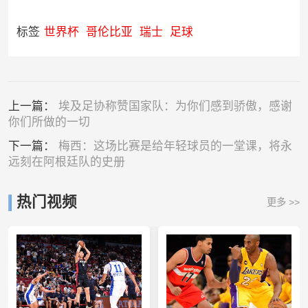
标签
世界杯
哥伦比亚
瑞士
足球
上一篇：
埃及足协称赞国家队：为你们感到骄傲，感谢
你们所做的一切
下一篇：
梅西：这场比赛是给年轻球员的一堂课，将永
远刻在阿根廷队的史册
热门视频
更多 >>