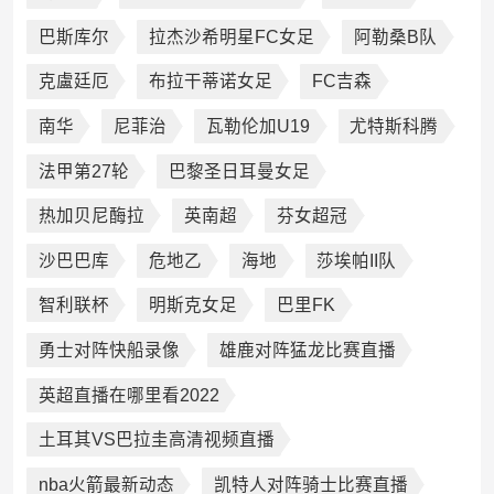
巴斯库尔
拉杰沙希明星FC女足
阿勒桑B队
克盧廷厄
布拉干蒂诺女足
FC吉森
南华
尼菲治
瓦勒伦加U19
尤特斯科腾
法甲第27轮
巴黎圣日耳曼女足
热加贝尼酶拉
英南超
芬女超冠
沙巴巴库
危地乙
海地
莎埃帕II队
智利联杯
明斯克女足
巴里FK
勇士对阵快船录像
雄鹿对阵猛龙比赛直播
英超直播在哪里看2022
土耳其VS巴拉圭高清视频直播
nba火箭最新动态
凯特人对阵骑士比赛直播