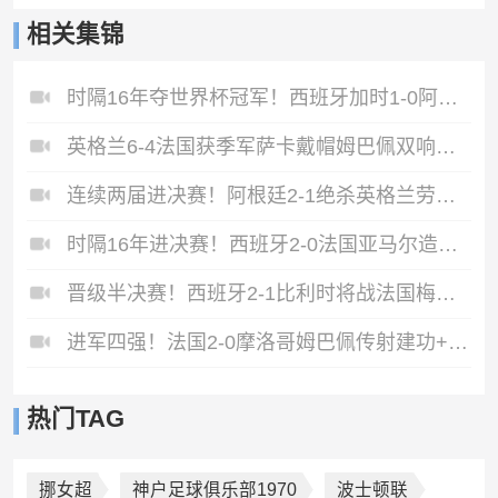
相关集锦
时隔16年夺世界杯冠军！西班牙加时1-0阿根廷费兰制胜恩佐染红
英格兰6-4法国获季军萨卡戴帽姆巴佩双响创纪录奥利塞2助+失良机
连续两届进决赛！阿根廷2-1绝杀英格兰劳塔罗恩佐破门梅西两助攻
时隔16年进决赛！西班牙2-0法国亚马尔造点奥亚萨瓦尔、波罗破门
晋级半决赛！西班牙2-1比利时将战法国梅里诺替补绝杀拉门斯送礼
进军四强！法国2-0摩洛哥姆巴佩传射建功+失点登贝莱贴地斩
热门TAG
挪女超
神户足球俱乐部1970
波士顿联