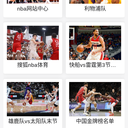
nba网站中心
利物浦队
搜狐nba体育
快船vs雷霆第3节回放
雄鹿队vs太阳队末节
中国金牌榜名单