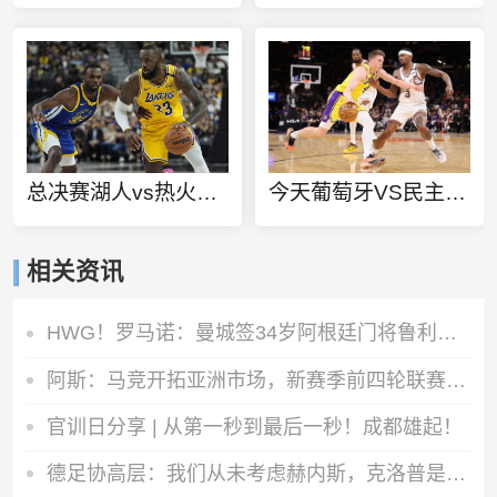
总决赛湖人vs热火g5日期
今天葡萄牙VS民主刚果直播
相关资讯
HWG！罗马诺：曼城签34岁阿根廷门将鲁利达协议，合同2+1
阿斯：马竞开拓亚洲市场，新赛季前四轮联赛两场安排在下午踢
官训日分享 | 从第一秒到最后一秒！成都雄起！
德足协高层：我们从未考虑赫内斯，克洛普是德国主帅的理想人选