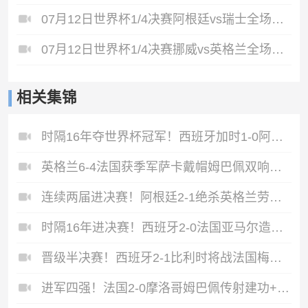
07月12日世界杯1/4决赛阿根廷vs瑞士全场录像
07月12日世界杯1/4决赛挪威vs英格兰全场录像
相关集锦
时隔16年夺世界杯冠军！西班牙加时1-0阿根廷费兰制胜恩佐染红
英格兰6-4法国获季军萨卡戴帽姆巴佩双响创纪录奥利塞2助+失良机
连续两届进决赛！阿根廷2-1绝杀英格兰劳塔罗恩佐破门梅西两助攻
时隔16年进决赛！西班牙2-0法国亚马尔造点奥亚萨瓦尔、波罗破门
晋级半决赛！西班牙2-1比利时将战法国梅里诺替补绝杀拉门斯送礼
进军四强！法国2-0摩洛哥姆巴佩传射建功+失点登贝莱贴地斩