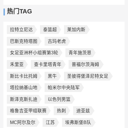
热门TAG
拉特立尼达
泰篮超
莱加内斯
巴斯克特塔图
古玛老虎
女足亚洲杯小组赛第3轮
青年施茨恩
禾里亚
查卡里塔青年
普福尔茨海姆
斯比卡比托姆
黑牛
圣彼得堡泽尼特女足
塔拉纳基山地
帕米尔中央陆军
斯泽克斯扎迪
以色列男篮
格鲁吉亚甲组联赛
热刺
迪亚兹
MC阿尔及尔
江苏
埃弗斯堡B队