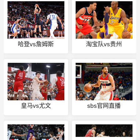
哈登vs詹姆斯
淘宝队vs贵州
皇马vs尤文
sbs官网直播