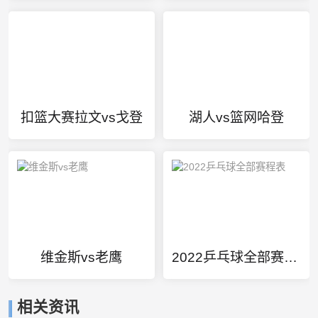
扣篮大赛拉文vs戈登
湖人vs篮网哈登
维金斯vs老鹰
2022乒乓球全部赛程表
相关资讯