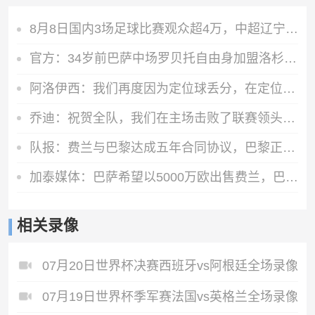
8月8日国内3场足球比赛观众超4万，中超辽宁德比62075人排今年第6
官方：34岁前巴萨中场罗贝托自由身加盟洛杉矶银河，签约2年
阿洛伊西：我们再度因为定位球丢分，在定位球防守上犯了一些错误
乔迪：祝贺全队，我们在主场击败了联赛领头羊，顺利拿下宝贵三分
队报：费兰与巴黎达成五年合同协议，巴黎正在与巴萨磋商转会费
加泰媒体：巴萨希望以5000万欧出售费兰，巴黎最快下周三前官宣
相关录像
07月20日世界杯决赛西班牙vs阿根廷全场录像
07月19日世界杯季军赛法国vs英格兰全场录像