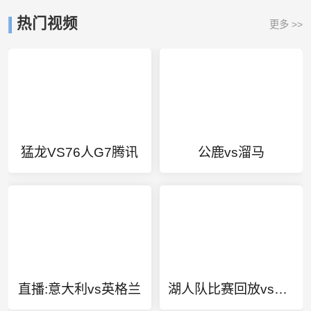
热门视频
更多 >>
猛龙VS76人G7腾讯
公鹿vs溜马
直播:意大利vs英格兰
湖人队比赛回放vs爵士