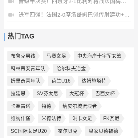
晋级半决赛！西班牙2-1比利时将战法国梅里诺替补绝杀拉门斯送礼
进军四强！法国2-0摩洛哥姆巴佩传射建功+失点登贝莱贴地斩
热门TAG
布鲁克男孩
马赛女足
中央海岸十字军女篮
科林蒂安青年队
哈尔科夫冶金
姆里奇青年队
荷兰U16
达姆施塔特
拉廷恩
SV芬太尼
大冠杯
巴西女杯
卡塞雷诺
特德
纳皮尔城流浪者
维纳什堡
米德法特
洪卡女足
FK瓦尼
SC国际女足U20
霍尔贝克
皇家贝德福德