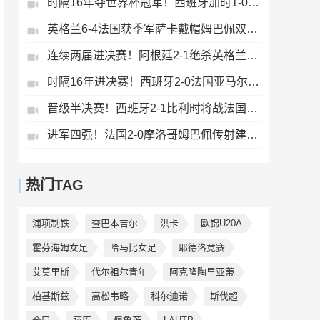
时隔16年夺世界杯冠军！西班牙加时1-0阿根廷费兰制胜恩佐染红
英格兰6-4法国获季军萨卡戴帽姆巴佩双响创纪录奥利塞2助+失良机
连续两届进决赛！阿根廷2-1绝杀英格兰劳塔罗恩佐破门梅西两助攻
时隔16年进决赛！西班牙2-0法国亚马尔造点奥亚萨瓦尔、波罗破门
晋级半决赛！西班牙2-1比利时将战法国梅里诺替补绝杀拉门斯送礼
进军四强！法国2-0摩洛哥姆巴佩传射建功+失点登贝莱贴地斩
热门TAG
浦项制铁
查巴本吉尔
洪卡
欧锦U20A
霍芬海姆女足
哈马比女足
耶德洛竞赛
艾莫里斯
代尔祖尔青年
阿克隆陶里亚蒂
柏基斯兹
高松韦略
科尔迪诺
斯伐超