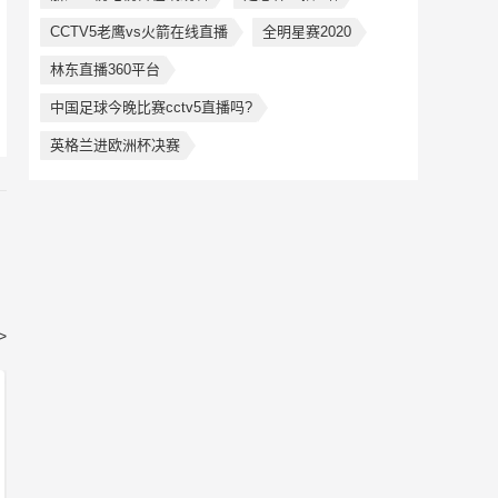
CCTV5老鹰vs火箭在线直播
全明星赛2020
林东直播360平台
中国足球今晚比赛cctv5直播吗?
英格兰进欧洲杯决赛
>