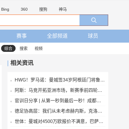
Bing
360
搜狗
神马
赛事
全部频道
球员
综合
搜索
视频
相关资讯
HWG！罗马诺：曼城签34岁阿根廷门将鲁利达协议，合同2+1
阿斯：马竞开拓亚洲市场，新赛季前四轮联赛两场安排在下午踢
官训日分享 | 从第一秒到最后一秒！成都雄起！
德足协高层：我们从未考虑赫内斯，克洛普是德国主帅的理想人选
世体：曼城对4500万欧报价不满意，巴萨将再次报价罗德里