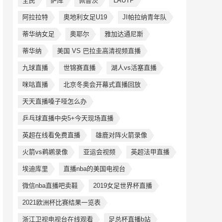
全民
萨库
佩鲁茨
LAUTP
阿拉拉特
奥地利女足U19
JI帕拉纳青年队
蒂华纳女足
奥耶尔
雅加达通尼斯
蒂华纳
美国 VS 巴拉圭高清视频直播
九球直播
世锦赛直播
湖人vs活塞直播
咪咕直播
北京冬奥会开幕式直播回放
天天直播嗓子哑怎么办
乒乓球直播中央5+今天现场直播
英超在线看免费直播
雄鹿对阵火箭录像
火箭vs鹈鹕录像
亚运会视频
英超法甲直播
埃迪库里
直播nba的美国电视台
微信nba直播吧卖鞋
2019女足世界杯直播
2021欧洲杯比赛结果一览表
浙江卫视电视台在线观看
足总杯直播b站