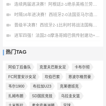
连续两届进决赛！阿根廷2-1绝杀英格兰劳塔罗恩佐破门梅西两助攻
时隔16年进决赛！西班牙2-0法国亚马尔造点奥亚萨瓦尔、波罗破门
晋级半决赛！西班牙2-1比利时将战法国梅里诺替补绝杀拉门斯送礼
进军四强！法国2-0摩洛哥姆巴佩传射建功+失点登贝莱贴地斩
热门TAG
阿伯丁后备队
克里夫巴斯女足
卡布尔彻
FC阿里安沙女足
坎伯巴索
恩波尔格劳豪
韦尔1900
布拉加U23
克莱德班克
扎姆布朗
SD国民竞技
乌拉圭女篮
土米斯拉
麦金农美洲狮
足球