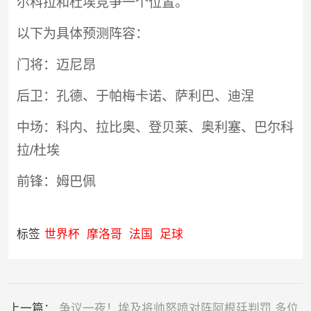
尔科拉和杜埃竞争一个位置。
以下为具体预测阵容：
门将：迈尼昂
后卫：孔德、于帕梅卡诺、萨利巴、迪涅
中场：科内、拉比奥、登贝莱、奥利塞、巴尔科
拉/杜埃
前锋：姆巴佩
标签
世界杯
摩洛哥
法国
足球
上一篇：
争议一夜！埃及将帅怒喷对阵阿根廷判罚 多位