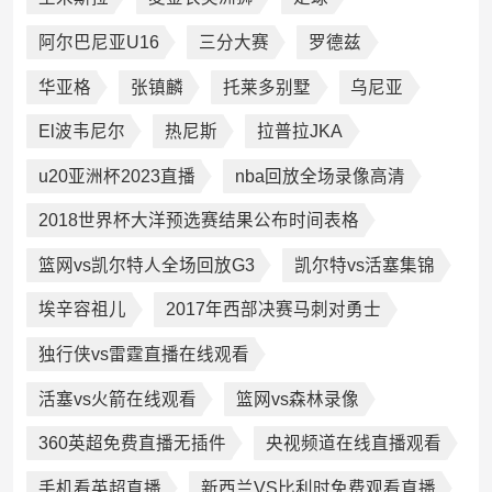
阿尔巴尼亚U16
三分大赛
罗德兹
华亚格
张镇麟
托莱多别墅
乌尼亚
El波韦尼尔
热尼斯
拉普拉JKA
u20亚洲杯2023直播
nba回放全场录像高清
2018世界杯大洋预选赛结果公布时间表格
篮网vs凯尔特人全场回放G3
凯尔特vs活塞集锦
埃辛容祖儿
2017年西部决赛马刺对勇士
独行侠vs雷霆直播在线观看
活塞vs火箭在线观看
篮网vs森林录像
360英超免费直播无插件
央视频道在线直播观看
手机看英超直播
新西兰VS比利时免费观看直播