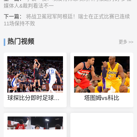
媒体人&裁判看法不一
下一篇：
将战卫冕冠军阿根廷！瑞士在正式比赛已连续
11场保持不败
热门视频
更多 >>
球探比分即时足球比分官网手机版
塔图姆vs科比