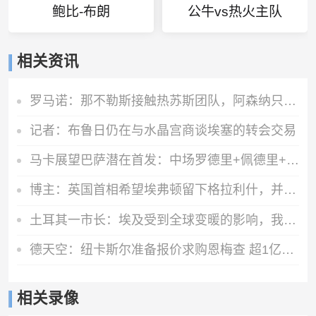
鲍比-布朗
公牛vs热火主队
相关资讯
罗马诺：那不勒斯接触热苏斯团队，阿森纳只接受永久转会
记者：布鲁日仍在与水晶宫商谈埃塞的转会交易
马卡展望巴萨潜在首发：中场罗德里+佩德里+奥尔莫 阿德耶米中锋
博主：英国首相希望埃弗顿留下格拉利什，并在今夏签下一名右后卫
土耳其一市长：埃及受到全球变暖的影响，我们愿给萨拉赫一块土地
德天空：纽卡斯尔准备报价求购恩梅查 超1亿欧才能让多特考虑放人
相关录像