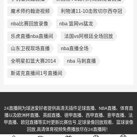
魔术师约翰逊视频
利物浦11-10击败切尔西夺冠
nba比赛回放录像
nba 篮网vs猛龙
乐虎直播nba直播间
法国vs阿根廷全场回放
山东卫视现场直播
nba直播全场
全明星扣篮大赛2014
nba 马刺直播
斯诺克直播间1号直播间
24直播网为球迷爱好者提供高清无插件足球直播、NBA直播、体育直
播以及欧洲杯直播、英超直播、德甲直播、西甲直播、意甲直播、法
甲直播、欧冠直播等实时更新比赛信号,足球录像回放观看、篮球录像
回放,高清体育视频免费播放尽在24直播网！
© Copyright @ 2013-2026 All Rights Reserved. 24直播网 版权所有