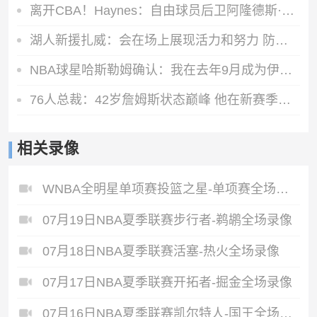
离开CBA！Haynes：自由球员后卫阿隆德斯·威廉姆斯签约奇才
湖人新援扎威：会在场上展现活力和努力 防守对方最好的球员
NBA球星哈斯勒姆确认：我在去年9月成为伊普斯维奇少数股东
76人总裁：42岁詹姆斯状态巅峰 他在新赛季能打出MVP级别的表现
相关录像
WNBA全明星单项赛投篮之星-单项赛全场录像
07月19日NBA夏季联赛步行者-鹈鹕全场录像
07月18日NBA夏季联赛活塞-热火全场录像
07月17日NBA夏季联赛开拓者-掘金全场录像
07月16日NBA夏季联赛凯尔特人-国王全场录像