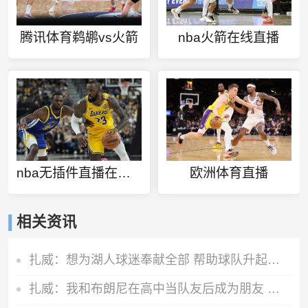
腾讯体育鹈鹕vs火箭
nba火箭在线直播
nba无插件直播在线观看免费
欧洲体育直播
相关资讯
扎威：想为湖人球迷奉献全部 帮助球队升起第18面冠军旗帜
扎威：我和布朗尼在高中当队友后成为朋友 很兴奋能再次并肩作战