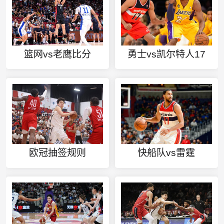
篮网vs老鹰比分
勇士vs凯尔特人17
欧冠抽签规则
快船队vs雷霆