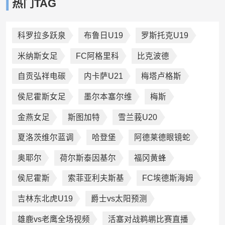
热门TAG
科罗拉多跃泉
布鲁日U19
罗斯托克U19
米纳斯女足
FC阿格里科
比克波德
自贡弘祥电碳
内卡萨U21
梅塔卢格斯
侯尼霍斯女足
墨尔本塞尔维
梅斯
金燕女足
斯图加特
雪兰莪U20
夏洛茨维尔蓝调
哈登堡
阿德莱德眼镜蛇
奥耶尔
荷尔斯泰因基尔
福冈黄蜂
侯尼霍斯
索菲亚利夫斯基
FC埃德斯海姆
吉林东北虎U19
爵士vs太阳预测
雄鹿vs老鹰全场视频
活塞对战鹈鹕比赛直播