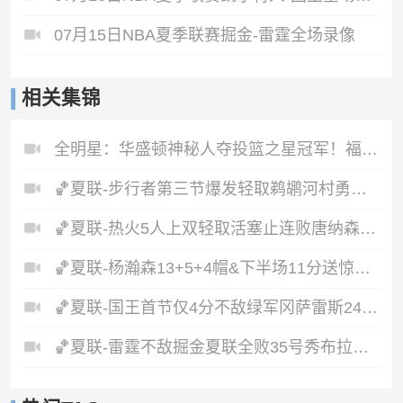
07月15日NBA夏季联赛掘金-雷霆全场录像
相关集锦
全明星：华盛顿神秘人夺投篮之星冠军！福德夺得三分大赛冠军！
🏀夏联-步行者第三节爆发轻取鹈鹕河村勇辉5+5+12斯劳森22分
🏀夏联-热火5人上双轻取活塞止连败唐纳森20+8+10奥科里27分
🏀夏联-杨瀚森13+5+4帽&下半场11分送惊艳妙传开拓者力克掘金
🏀夏联-国王首节仅4分不敌绿军冈萨雷斯24+10+5塞纳克10+12
🏀夏联-雷霆不敌掘金夏联全败35号秀布拉齐尔32+6马拉14+7+6