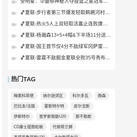
全明星：华盛顿神秘人夺投篮之星冠军！福德夺得三分大赛冠军！
🏀夏联-步行者第三节爆发轻取鹈鹕河村勇辉5+5+12斯劳森22分
🏀夏联-热火5人上双轻取活塞止连败唐纳森20+8+10奥科里27分
🏀夏联-杨瀚森13+5+4帽&下半场11分送惊艳妙传开拓者力克掘金
🏀夏联-国王首节仅4分不敌绿军冈萨雷斯24+10+5塞纳克10+12
🏀夏联-雷霆不敌掘金夏联全败35号秀布拉齐尔32+6马拉14+7+6
热门TAG
梅索科菲德
纳尔逊郊区
科尔多瓦
图森
巴拉圭/法国
霍斯特尔特
皮尔戈斯
伊斯特尔
普罗斯佩联U20
那不勒斯
CD康士提图松联
代顿荷兰狮