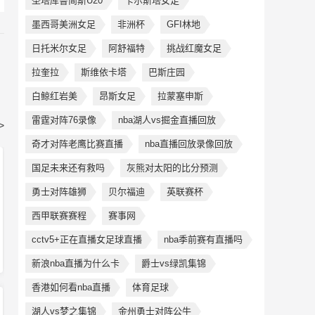
圣塔库鲁简斯U20
卡尔斯塔女足
墨西哥美洲女足
非洲杯
GFI林地
日托米尔女足
阿舒福特
挑战红魔女足
拉奎拉
斯维依卡塔
巴斯庄园
白鲸红岩美
昂斯女足
拉蒙塞申斯
雷霆对阵76录像
nba湖人vs掘金直播回放
>
奇才对阵老鹰比赛直播
nba直播回放录像回放
国足未来还有救吗
灰熊对太阳的比分预测
勇士对阵雄狮
贝尔福迪
英联赛杯
西甲联赛赛程
赛事网
cctv5+正在直播女足球直播
nba季前赛有直播吗
新浪nba直播为什么卡
爵士vs绿凯集锦
香港如何看nba直播
体育足球
湖人vs梦之集锦
金州勇士对阵公牛