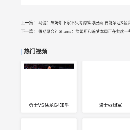
上一篇：
马健：詹姆斯下家不只考虑篮球层面 要能争冠&薪
下一篇：
假期聚会？Shams：詹姆斯和追梦本周正在共度一
热门视频
勇士VS猛龙G4知乎
骑士vs绿军