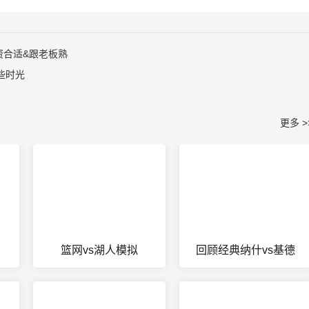
资合适&跟老板熟
些时光
更多 >
篮网vs湖人模拟
回顾经典纳什vs基德