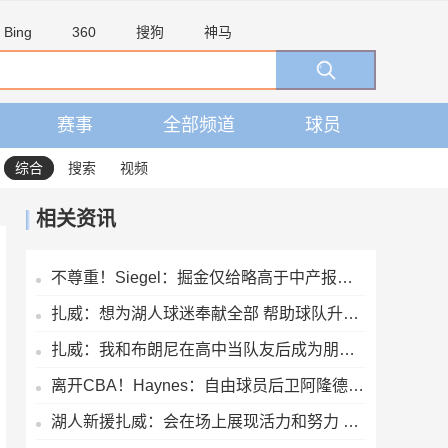
Bing
360
搜狗
神马
赛事
全部频道
球员
综合
搜索
视频
相关资讯
不尊重！Siegel：掘金仅给略高于中产报价 沃特森已一脚迈出大门
扎威：想为湖人球迷奉献全部 帮助球队升起第18面冠军旗帜
扎威：我和布朗尼在高中当队友后成为朋友 很兴奋能再次并肩作战
离开CBA！Haynes：自由球员后卫阿隆德斯·威廉姆斯签约奇才
湖人新援扎威：会在场上展现活力和努力 防守对方最好的球员