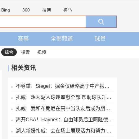
Bing
360
搜狗
神马
赛事
全部频道
球员
综合
搜索
视频
相关资讯
不尊重！Siegel：掘金仅给略高于中产报价 沃特森已一脚迈出大门
扎威：想为湖人球迷奉献全部 帮助球队升起第18面冠军旗帜
扎威：我和布朗尼在高中当队友后成为朋友 很兴奋能再次并肩作战
离开CBA！Haynes：自由球员后卫阿隆德斯·威廉姆斯签约奇才
湖人新援扎威：会在场上展现活力和努力 防守对方最好的球员