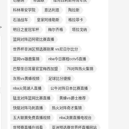
切塞纳
帝国联
维肖西莉斯特青年队
科林蒂安学院
意达利恩
陶拉斯
石油战车
皇家阿维勒斯
格拉菲卡
>
明日之星冠军杯
梅尔齐格
塔拉戈纳
篮网对阵迈阿密比赛直播
世界杯非洲区预选赛刚果 vs尼日尔比分
篮网vs雄鹿集锦
nba今日赛程cctv5直播
巴黎圣日耳曼官宣梅西加盟
76对阵热火集锦
灰熊vs黄蜂视频
足球比分捷报
nba火简湖人直播
公牛对阵日本比赛直播
猛龙对阵篮网比赛直播
黄蜂vs爵士推荐
快艇对阵马刺直播
热火对阵奇才集锦
五大联赛免费直播视频
nba决赛直播电视台
世预赛直播在线看
亚洲预选赛世界杯直播网站