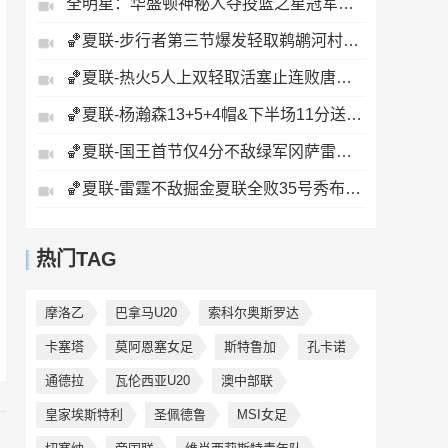
全明星：华盛顿神秘人夺投篮之星冠军！福德夺得三分大赛冠军！
🏀夏联-步行者第三节爆发轻取鹈鹕河村勇辉5+5+12斯劳森22分
🏀夏联-热火5人上双轻取活塞止连败唐纳森20+8+10奥科里27分
🏀夏联-杨瀚森13+5+4帽&下半场11分送惊艳妙传开拓者力克掘金
🏀夏联-国王首节仅4分不敌绿军冈萨雷斯24+10+5塞纳克10+12
🏀夏联-雷霆不敌掘金夏联全败35号秀布拉齐尔32+6马拉14+7+6
热门TAG
摩洛乙
巴拿马U20
索科尔奥斯罗达
卡塞塔
莫阿恩塞女足
斯特鲁加
孔卡诺
通德拉
瓦伦西亚U20
澳中部联
皇家埃斯特利
圣佩德鲁
MSI女足