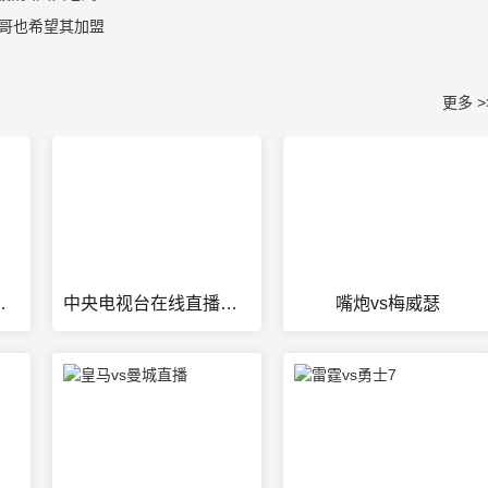
母哥也希望其加盟
更多 >
湖人vs雄鹿
中央电视台在线直播观看
嘴炮vs梅威瑟