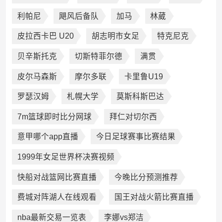
利帕尼
飓风后备队
加马
林葳
皮拉西卡巴 U20
胡志明市女足
特克尼克
贝辛斯托克
切斯特菲尔德
满贯
皮尔马森斯
摩尔多联
卡里鲁U19
罗瑟汉姆
札幌大学
莫斯科斯巴达
7m篮球即时比分网球
拜仁对切尔西
意甲哪个app直播
今日足球赛事比赛结果
1999年女足世界杯决赛视频
快船对战篮网比赛直播
今晚比分预测推荐
费城对阵湖人在线观看
国王对战火箭比赛直播
nba最新交易一览表
李娜vs郑洁