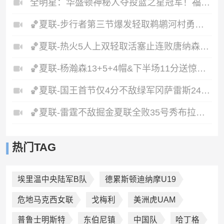
全明星：华盛顿神秘人夺投篮之星冠军！福德夺得三分大赛冠军！
🏀夏联-步行者第三节爆发轻取鹈鹕河村勇辉5+5+12斯劳森22分
🏀夏联-热火5人上双轻取活塞止连败唐纳森20+8+10奥科里27分
🏀夏联-杨瀚森13+5+4帽&下半场11分送惊艳妙传开拓者力克掘金
🏀夏联-国王首节仅4分不敌绿军冈萨雷斯24+10+5塞纳克10+12
🏀夏联-雷霆不敌掘金夏联全败35号秀布拉齐尔32+6马拉14+7+6
热门TAG
埃里温中央陆军B队
德累斯顿迪纳摩U19
危地马克西女联
戈梅利
美洲虎UAM
普鲁士明斯特
东伯尼镇
中国队
哈丁格