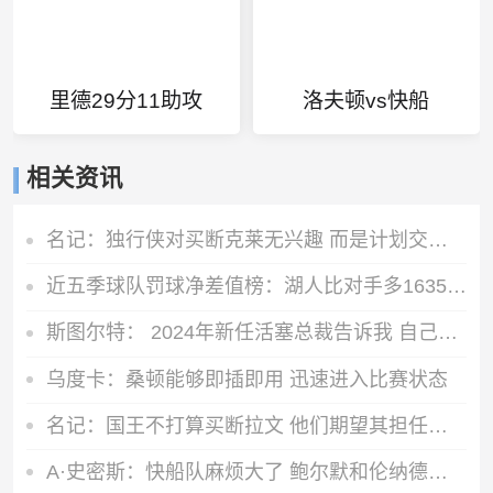
里德29分11助攻
洛夫顿vs快船
相关资讯
名记：独行侠对买断克莱无兴趣 而是计划交易他 加福德需1首轮
近五季球队罚球净差值榜：湖人比对手多1635个第一 热火697第二
斯图尔特： 2024年新任活塞总裁告诉我 自己可能成为交易筹码
乌度卡：桑顿能够即插即用 迅速进入比赛状态
名记：国王不打算买断拉文 他们期望其担任年轻核心的老将领袖
A·史密斯：快船队麻烦大了 鲍尔默和伦纳德都应该被禁赛一年！