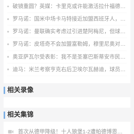
破镜重圆？英媒：卡里克或许能激活拉什福德 唯有时间能检验对错
罗马诺：国米中场卡马特接近加盟西班牙人，费用300万欧+50%二转
罗马诺：曼联确实考虑过引进楚阿梅尼，但球员已与皇马完成续约
罗马诺：皮塔奇不会加盟富勒姆，穆里尼奥对他很满意
奥亚萨瓦尔受表彰：我不是圣塞巴斯蒂安市民，但这里就是我的家
迪马：米兰考察亨克右后卫埃尔瓦赫迪，球员估价1300万到1500万欧
相关录像
相关集锦
首次从德甲降级！十人狼堡1-2遭帕德博恩逆转库尔达加时赛制胜