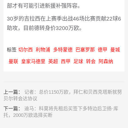
部才有可能引进新援补强阵容。
30岁的吉拉西在上赛季出战46场比赛贡献22球6
助攻，目前德转身价3200万欧。
标签
切尔西
利物浦
多特蒙德
巴塞罗那
德甲
曼城
曼联
皇家马德里
英超
西甲
足球
转会
阿森纳
上一篇：
记者：总价1150万欧，拜仁和贝西克塔斯就努
贝尔转会达协议
下一篇：
迪马：科莫将先租后买签下多特边后卫扬·库
托，2000万欧选择买断