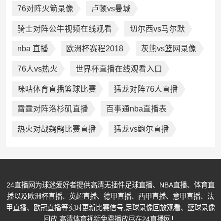
76对阵火箭录像
卢顿vs曼城
骑士对阵公牛视频在线观看
切尔西vs马尔默
nba 直播
欧洲杯赛程2018
灰熊vs篮网录像
76人vs热火
世界杯直播在线观看入口
咪咕体育直播篮球比赛
猛龙对阵76人直播
雷霆对阵洛杉矶直播
百事通nba直播表
热火对战鹈鹄比赛直播
猛龙vs鲍尔直播
24直播网为球迷爱好者提供高清无插件足球直播、NBA直播、体育直
播以及欧洲杯直播、英超直播、德甲直播、西甲直播、意甲直播、法
甲直播、欧冠直播等实时更新比赛信号,足球录像回放观看、篮球录像
回放,高清体育视频免费播放尽在24直播网！