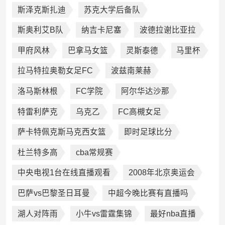
斯泽克斯扎迪
苏克大学后备队
斯奥利艾B队
纳吉卡尼塞
波德拉谢比亚拉
甲府风林
巴拿马女篮
灵斯泰德
马里杯
拉马特拉奥勒女足FC
波兹南莱赫
洛马斯林根
FC学院
阿尔华达沙那
特雷利萨克
乌克乙
FC高槻女足
萨卡特佩克斯马克西女篮
即时足球比分
杜兰特多高
cba常规赛
中央电视1台在线直播观看
2008年北京奥运会
巴萨vs巴黎圣日耳曼
中超今晚比赛有直播吗
湖人对阵雨
小牛vs雷霆集锦
最好nba直播