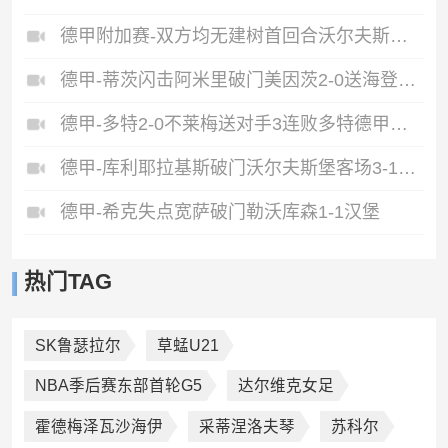
德甲附加赛-双方均无建树首回合沃尔夫斯堡0-0帕德博恩
德甲-蒂茨闪击阿米里破门美因茨2-0送海登海姆降级
德甲-多特2-0不莱梅送对手3连败多特德甲亚军收官吉拉西破门
德甲-库利耶拉基斯破门沃尔夫斯堡客场3-1送圣保利降级
德甲-希克失点宽萨破门勒沃库森1-1汉堡
热门TAG
SK鲁瑟拉尔
草蜢U21
NBA季后赛东部首轮G5
达尔维克女足
霍德梅泽瓦沙海伊
采蒂涅洛夫琴
苏科尔