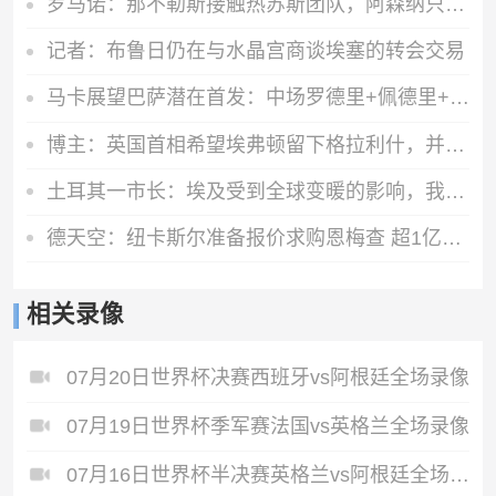
罗马诺：那不勒斯接触热苏斯团队，阿森纳只接受永久转会
记者：布鲁日仍在与水晶宫商谈埃塞的转会交易
马卡展望巴萨潜在首发：中场罗德里+佩德里+奥尔莫 阿德耶米中锋
博主：英国首相希望埃弗顿留下格拉利什，并在今夏签下一名右后卫
土耳其一市长：埃及受到全球变暖的影响，我们愿给萨拉赫一块土地
德天空：纽卡斯尔准备报价求购恩梅查 超1亿欧才能让多特考虑放人
相关录像
07月20日世界杯决赛西班牙vs阿根廷全场录像
07月19日世界杯季军赛法国vs英格兰全场录像
07月16日世界杯半决赛英格兰vs阿根廷全场录像