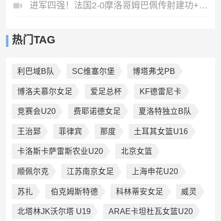
进军四强！法国2-0摩洛哥姆巴佩传射建功+失点登贝莱贴地斩
热门TAG
利巴域B队
SC维塞尔堡
博塔弗戈PB
博洛夫慕尔女足
爱足总杯
KF德雷尼卡
竞赛会U20
费耶诺德女足
夏洛特独立B队
王治郅
菲律宾
那度
土耳其女篮U16
卡洛斯卡萨雷斯农业U20
北京女篮
顺佩尔克
江苏南京女足
上海申花U20
苏扎
伯克姆斯特德
科林蒂安女足
威灵
北塔林JK沃尔塔 U19
ARAE卡坦杜瓦女篮U20