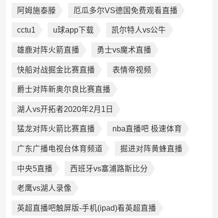
阿姆施泰滕
厄瓜多尔VS德国免费观看直播
cctu1
u球app下载
凯尔特人vs公牛
雄鹿对阵火箭直播
勇士vs魔术直播
快船对战掘金比赛直播
表情帝视频
爵士对阵新奥尔良比赛直播
湖人vs开拓者2020年2月1日
猛龙对阵火箭比赛直播
nba直播吧 极速体育
广东广播电视台体育频道
掘进对阵黄蜂直播
中央5直播
西班牙vs塞浦路斯比分
老鹰vs湖人录像
英超直播吧触屏版-手机(ipad)看英超直播