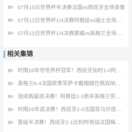
07月15日世界杯半决赛法国vs西班牙全场录像
07月12日世界杯1/4决赛阿根廷vs瑞士全场录像
07月12日世界杯1/4决赛挪威vs英格兰全场录像
相关集锦
时隔16年夺世界杯冠军！西班牙加时1-0阿根廷费兰制胜恩佐染红
英格兰6-4法国获季军萨卡戴帽姆巴佩双响创纪录奥利塞2助+失良机
连续两届进决赛！阿根廷2-1绝杀英格兰劳塔罗恩佐破门梅西两助攻
时隔16年进决赛！西班牙2-0法国亚马尔造点奥亚萨瓦尔、波罗破门
晋级半决赛！西班牙2-1比利时将战法国梅里诺替补绝杀拉门斯送礼