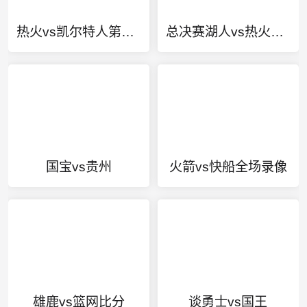
热火vs凯尔特人第四战
总决赛湖人vs热火G4比分
国宝vs贵州
火箭vs快船全场录像
雄鹿vs篮网比分
谈勇士vs国王