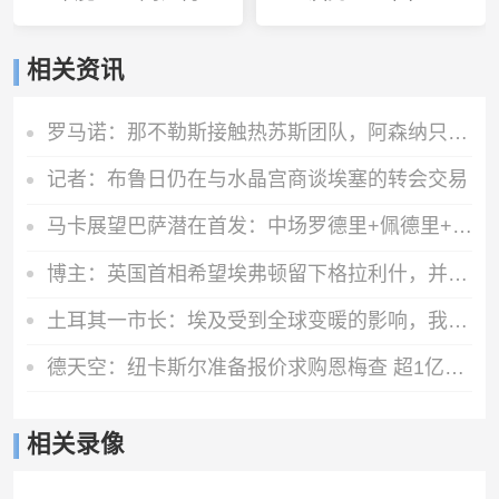
相关资讯
罗马诺：那不勒斯接触热苏斯团队，阿森纳只接受永久转会
记者：布鲁日仍在与水晶宫商谈埃塞的转会交易
马卡展望巴萨潜在首发：中场罗德里+佩德里+奥尔莫 阿德耶米中锋
博主：英国首相希望埃弗顿留下格拉利什，并在今夏签下一名右后卫
土耳其一市长：埃及受到全球变暖的影响，我们愿给萨拉赫一块土地
德天空：纽卡斯尔准备报价求购恩梅查 超1亿欧才能让多特考虑放人
相关录像