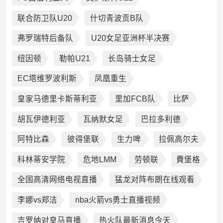
联合防卫队U20
什切青波贡B队
弗罗瑞特后备队
U20女足亚洲杯半决赛
纽因顿
勒帕U21
长岛骑士女足
EC塔维罗波利斯
凤凰重生
皇家马德里卡斯蒂利亚
里加FCB队
比萨
胡瓦伊德利亚
瓦纳默女足
巴拉多利德
阿特比森
彼得堡联
生力啤
拉佩高尔夫
科林蒂安学院
危地LMM
劳顿联
費堡格
全国高清网络电视直播
猛龙对阵布朗在线观看
李娜vs郑洁
nba火箭vs勇士直播视频
吉罗纳对皇马直播
热火队最新消息今天