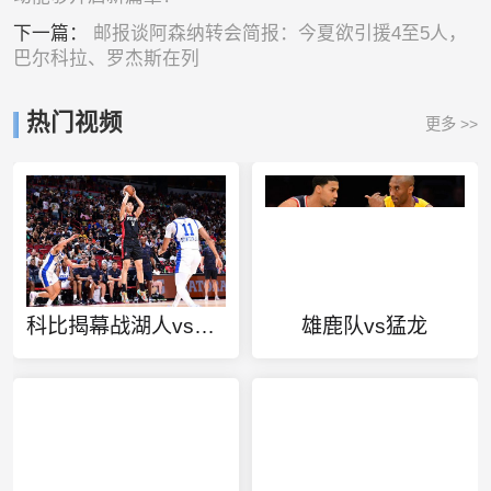
下一篇：
邮报谈阿森纳转会简报：今夏欲引援4至5人，
巴尔科拉、罗杰斯在列
热门视频
更多 >>
科比揭幕战湖人vs快船
雄鹿队vs猛龙