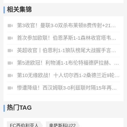
相关集锦
第3收官！曼联3-0双杀布莱顿B费传射+21助破纪录独享英超助攻王
首次参加欧联！伯恩茅斯1-1森林收官塔韦尼耶救主怀特远射破门
英超收官丨伯恩利1-1狼队榜尾大战握手言和两队双双降入英冠
第5进欧冠！利物浦1-1布伦特福德萨拉赫、罗伯逊结束9年红军生涯
第10无缘欧战！十人切尔西1-2桑德兰近9轮仅1胜桑德兰第7进欧战
惨遭降级！西汉姆联3-0利兹联时隔15年再度降级至英冠
热门TAG
FC西伯利亚人
奥萨斯科U22