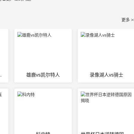
更多 >
vs黄蜂队
雄鹿vs凯尔特人
录像湖人vs骑士