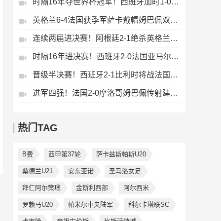
时隔16年夺世界杯冠军！西班牙加时1-0阿根廷费兰制胜恩佐染红
英格兰6-4法国获季军萨卡戴帽姆巴佩双响创纪录奥利塞2助+失良机
连续两届进决赛！阿根廷2-1绝杀英格兰劳塔罗恩佐破门梅西两助攻
时隔16年进决赛！西班牙2-0法国亚马尔造点奥亚萨瓦尔、波罗破门
晋级半决赛！西班牙2-1比利时将战法国梅里诺替补绝杀拉门斯送礼
进军四强！法国2-0摩洛哥姆巴佩传射建功+失点登贝莱贴地斩
热门TAG
B费
西甲第37轮
萨卡兹斯帕斯U20
桑德兰U21
安东亚诺
圣马洛女足
拜仁阿尔策瑙
金斯利西部
阿尔西米
罗赖马U20
帕米尔中央陆军
科尔卡塔联SC