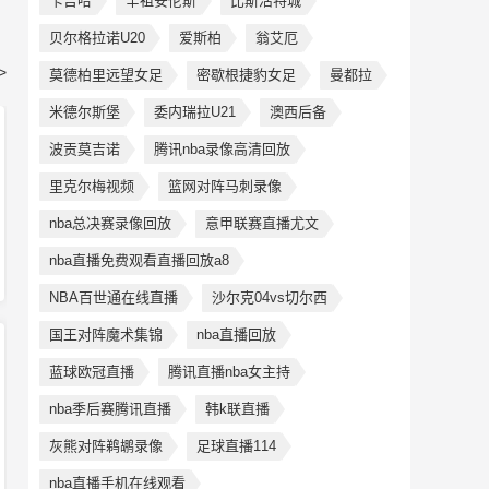
卡吉哈
辛祖安伦斯
比斯活特城
贝尔格拉诺U20
爱斯柏
翁艾厄
>
莫德柏里远望女足
密歇根捷豹女足
曼都拉
米德尔斯堡
委内瑞拉U21
澳西后备
波贡莫吉诺
腾讯nba录像高清回放
里克尔梅视频
篮网对阵马刺录像
nba总决赛录像回放
意甲联赛直播尤文
nba直播免费观看直播回放a8
NBA百世通在线直播
沙尔克04vs切尔西
国王对阵魔术集锦
nba直播回放
蓝球欧冠直播
腾讯直播nba女主持
nba季后赛腾讯直播
韩k联直播
灰熊对阵鹈鹕录像
足球直播114
nba直播手机在线观看