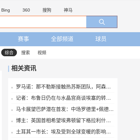
Bing
360
搜狗
神马
赛事
全部频道
球员
综合
搜索
视频
相关资讯
罗马诺：那不勒斯接触热苏斯团队，阿森纳只接受永久转会
记者：布鲁日仍在与水晶宫商谈埃塞的转会交易
马卡展望巴萨潜在首发：中场罗德里+佩德里+奥尔莫 阿德耶米中锋
博主：英国首相希望埃弗顿留下格拉利什，并在今夏签下一名右后卫
土耳其一市长：埃及受到全球变暖的影响，我们愿给萨拉赫一块土地