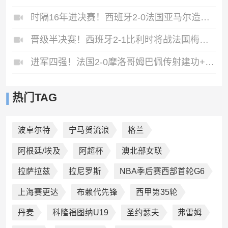
时隔16年进决赛！西班牙2-0法国亚马尔造点奥亚萨瓦尔、波罗破门
晋级半决赛！西班牙2-1比利时将战法国梅里诺替补绝杀拉门斯送礼
进军四强！法国2-0摩洛哥姆巴佩传射建功+失点登贝莱贴地斩
热门TAG
波卓尔特
宁马贺流浪
格兰
阿根廷/埃及
阿超杯
澳北部女联
拉萨拉兹
拉尼罗斯
NBA季后赛西部首轮G6
上海赛更达
布赖代先锋
西甲第35轮
丹麦
科隆福图纳U19
圣约瑟夫
弗雷姆