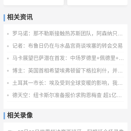
相关资讯
罗马诺：那不勒斯接触热苏斯团队，阿森纳只接受永久转会
记者：布鲁日仍在与水晶宫商谈埃塞的转会交易
马卡展望巴萨潜在首发：中场罗德里+佩德里+奥尔莫 阿德耶米中锋
博主：英国首相希望埃弗顿留下格拉利什，并在今夏签下一名右后卫
土耳其一市长：埃及受到全球变暖的影响，我们愿给萨拉赫一块土地
德天空：纽卡斯尔准备报价求购恩梅查 超1亿欧才能让多特考虑放人
相关录像