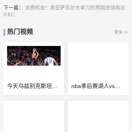
下一篇：
浪费机会！奥亚萨瓦尔大单刀的预期进球高达
0.61！
热门视频
更多 >>
今天乌兹别克斯坦VS哥伦比亚直播
nba季后赛湖人vs开拓者录像