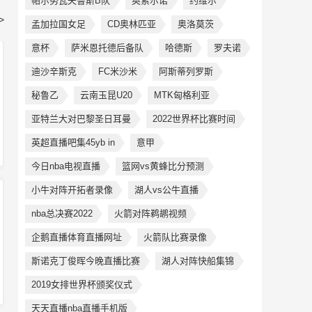
帕尔努瓦夫鲁斯B队
奥索尔诺
约维尔
>
孟加拉国女足
CD奥林匹亚
奥洛莫茨
意杯
萨米恩托德后备队
哈德斯
罗夫诺
迪沙辛斯克
FC米沙米
阿斯蒂列罗斯
秘鲁乙
云南玉昆U20
MTK匈格利亚
亚特兰大对巴黎圣日耳曼
2022世界杯比赛时间
英超直播吧集45yb in
意甲
今日nba电视直播
篮网vs黄蜂比分预测
小牛对阵开拓者录像
湖人vs公牛直播
nba总决赛2022
火箭对阵鹈鹕视频
企鹅直播体育直播网址
火箭队比赛录像
斯诺克丁俊晖今晚直播比赛
湖人对阵快船集锦
2019女排世界杯颁奖仪式
天天直播nba直播手机版