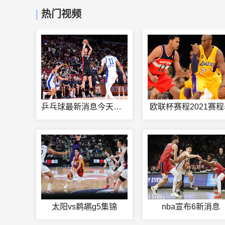
热门视频
乒乓球最新消息今天赛事
欧联杯赛程2021赛
太阳vs鹈鹕g5集锦
nba宣布6新消息