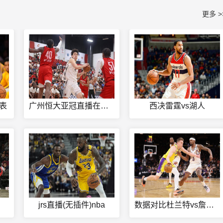
更多 >
程表
广州恒大亚冠直播在线观看
西决雷霆vs湖人
jrs直播(无插件)nba
数据对比杜兰特vs詹姆斯