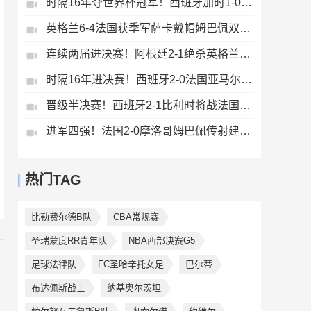
时隔16年夺世界杯冠军！西班牙加时1-0阿根廷费兰制胜恩佐染红
英格兰6-4法国获季军萨卡戴帽姆巴佩双响创纪录奥利塞2助+失良机
连续两届进决赛！阿根廷2-1绝杀英格兰劳塔罗恩佐破门梅西两助攻
时隔16年进决赛！西班牙2-0法国亚马尔造点奥亚萨瓦尔、波罗破门
晋级半决赛！西班牙2-1比利时将战法国梅里诺替补绝杀拉门斯送礼
进军四强！法国2-0摩洛哥姆巴佩传射建功+失点登贝莱贴地斩
热门TAG
比勒费尔德B队
CBA常规赛
圣瑞蒙度RR青年队
NBA西部决赛G5
足球法律队
FC圣哈辛托女足
巴尔蒂
布达佩斯战士
纳基奥尔茨坦