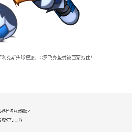
钟，菲利克斯头球摆渡，C罗飞身垫射被西蒙抱住！
世界杯淘汰赛最少
考虑进行上诉