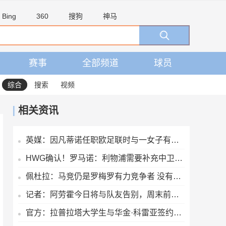
Bing
360
搜狗
神马
赛事
全部频道
球员
综合
搜索
视频
相关资讯
英媒：因凡蒂诺任职欧足联时与一女子有染，欧足联付6位数封口费
HWG确认！罗马诺：利物浦需要补充中卫深度，如今出手签下阿劳霍
佩杜拉：马竞仍是罗梅罗有力竞争者 没有劳塔罗致电球员的消息
记者：阿劳霍今日将与队友告别，周末前往英格兰租借加盟利物浦
官方：拉普拉塔大学生与华金·科雷亚签约两年