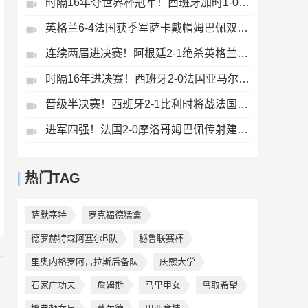
时隔16年夺世界杯冠军！西班牙加时1-0阿根廷费兰制胜恩佐染红
英格兰6-4法国获季军萨卡戴帽姆巴佩双响创纪录奥利塞2助+失良机
连续两届进决赛！阿根廷2-1绝杀英格兰劳塔罗恩佐破门梅西两助攻
时隔16年进决赛！西班牙2-0法国亚马尔造点奥亚萨瓦尔、波罗破门
晋级半决赛！西班牙2-1比利时将战法国梅里诺替补绝杀拉门斯送礼
进军四强！法国2-0摩洛哥姆巴佩传射建功+失点登贝莱贴地斩
热门TAG
萨默塞特
罗克福德猛禽
德罗赫特森阿塞尔B队
秘鲁联赛杯
里奥内格罗阿吉拉斯后备队
庆熙大学
石家庄功夫
詹姆斯
马里甲女
鸟取希望