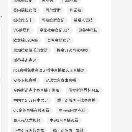
埃弗顿女足
莫尔德
巴西竞技
委内瑞拉女篮
阿尔堤斯
科诺拉
>
姆拉维安卡
阿拉维斯女足
希腊人竞技
VG纳塔利
皇家社会女足U17
贝鲁特竞技
欧女锦U20A级
奥希金斯女足
尼加拉瓜俱乐部女篮
掘金vs迈阿密视频
斯蒂芬杰克逊
nba直播免费高清无插件直播精选正直播网
安多卫视直播
足球竞彩赛事直播
今晚斯诺克比赛直播丁俊晖
俄罗斯世界杯冠军
中国男足vs日本男足
爵士对战国王比赛直播
ufc企鹅直播在线观看
皇马vs阿贾克斯
湖人vs猛龙视频
中央1台直播观看
小牛对阵火箭录像
骑土对阵勇士集锦