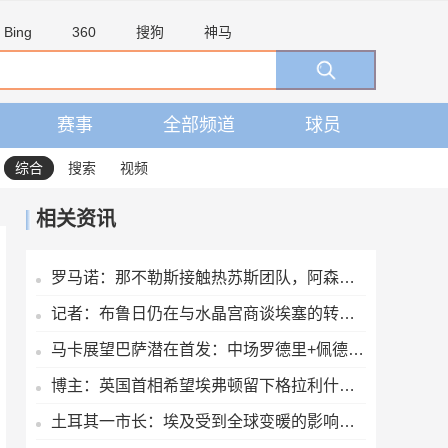
Bing
360
搜狗
神马
赛事
全部频道
球员
综合
搜索
视频
相关资讯
罗马诺：那不勒斯接触热苏斯团队，阿森纳只接受永久转会
记者：布鲁日仍在与水晶宫商谈埃塞的转会交易
马卡展望巴萨潜在首发：中场罗德里+佩德里+奥尔莫 阿德耶米中锋
博主：英国首相希望埃弗顿留下格拉利什，并在今夏签下一名右后卫
土耳其一市长：埃及受到全球变暖的影响，我们愿给萨拉赫一块土地