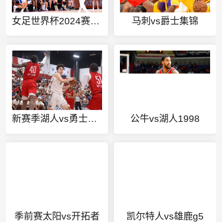
女足世界杯2024赛程表最新
马刺vs爵士集锦
新赛季湖人vs勇士视频
公牛vs湖人1998
季前赛太阳vs开拓者
凯尔特人vs雄鹿g5