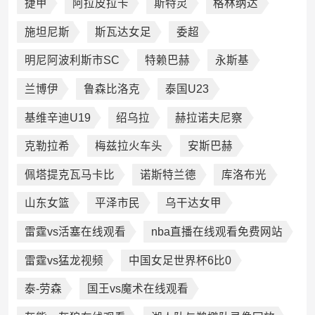
捷甲
阿拉皮拉卡
斯特灵
格林纳达
施坦尼斯
斯瓦达女足
委超
明尼阿波利斯市SC
特赖巴赫
永斯基
兰博伊
鲁森比洛克
泰国U23
基维辛迪U19
绍乌拉
赫拉诺夫尼察
克勒拉希
梅兹拉火车头
安斯巴赫
佩塔提克瓦马卡比
诺斯特兰德
库洛布光
山东女篮
平泽市民
乌干达女甲
雷霆vs活塞在线观看
nba直播在线观看免费网站
雷霆vs猛龙视频
中国女足世界杯6比0
泰-劳森
国王vs魔术在线观看