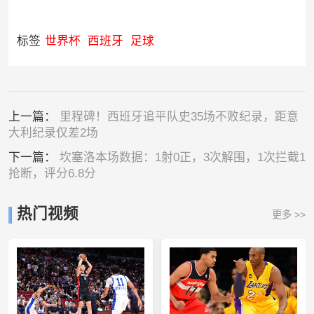
标签
世界杯
西班牙
足球
上一篇：
里程碑！西班牙追平队史35场不败纪录，距意
大利纪录仅差2场
下一篇：
坎塞洛本场数据：1射0正，3次解围，1次拦截1
抢断，评分6.8分
热门视频
更多 >>