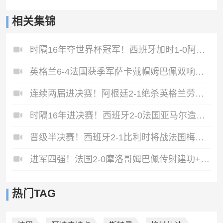
相关集锦
时隔16年夺世界杯冠军！西班牙加时1-0阿根廷费兰制胜恩佐染红
英格兰6-4法国获季军萨卡戴帽姆巴佩双响创纪录奥利塞2助+失良机
连续两届进决赛！阿根廷2-1绝杀英格兰劳塔罗恩佐破门梅西两助攻
时隔16年进决赛！西班牙2-0法国亚马尔造点奥亚萨瓦尔、波罗破门
晋级半决赛！西班牙2-1比利时将战法国梅里诺替补绝杀拉门斯送礼
进军四强！法国2-0摩洛哥姆巴佩传射建功+失点登贝莱贴地斩
热门TAG