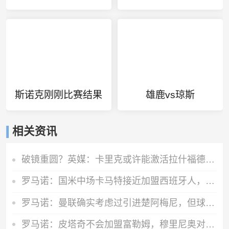
斯诺克刚刚比赛结果
雄鹿vs琼斯
相关资讯
破镜重圆？英媒：卡里克或许能激活拉什福德 唯有时间能检验对错
罗马诺：国米中场卡马特接近加盟西班牙人，费用300万欧+50%二转
罗马诺：曼联确实考虑过引进楚阿梅尼，但球员已与皇马完成续约
罗马诺：皮塔奇不会加盟富勒姆，穆里尼奥对他很满意