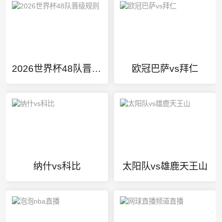
2026世界杯48队晋级规则
欧冠巴萨vs拜仁
纳什vs科比
太阳队vs雄鹿天王山