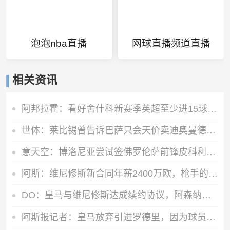
泡泡nba直播
网球直播频道直播
相关资讯
阿邦拉霍：看好舍什科新赛季英超至少进15球，期待他越踢越好
世体：莱比锡曾告诉巴萨只会天价卖迪奥曼德，所以巴萨放弃了
意天空：博洛尼亚尝试签佛罗伦萨前锋皮科利 已准备永久转会报价
阿斯：维尼修斯新合同年薪2400万欧，枪手的出现加速续约谈判进展
DO：皇马与维尼修斯达成续约协议，阿森纳方面的追求将结束
阿斯报记者：皇马放弃引进罗德里，因为球员本人已经明确拒绝加盟