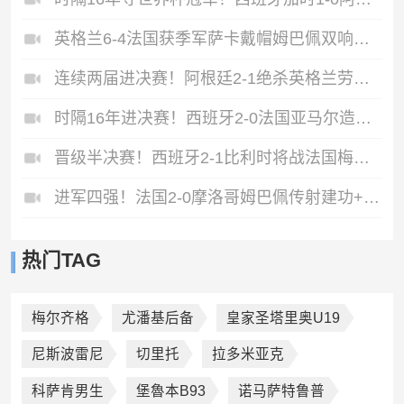
英格兰6-4法国获季军萨卡戴帽姆巴佩双响创纪录奥利塞2助+失良机
连续两届进决赛！阿根廷2-1绝杀英格兰劳塔罗恩佐破门梅西两助攻
时隔16年进决赛！西班牙2-0法国亚马尔造点奥亚萨瓦尔、波罗破门
晋级半决赛！西班牙2-1比利时将战法国梅里诺替补绝杀拉门斯送礼
进军四强！法国2-0摩洛哥姆巴佩传射建功+失点登贝莱贴地斩
热门TAG
梅尔齐格
尤潘基后备
皇家圣塔里奥U19
尼斯波雷尼
切里托
拉多米亚克
科萨肯男生
堡魯本B93
诺马萨特鲁普