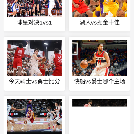
球星对决1vs1
湖人vs掘金十佳
今天骑士vs勇士比分
快船vs爵士哪个主场