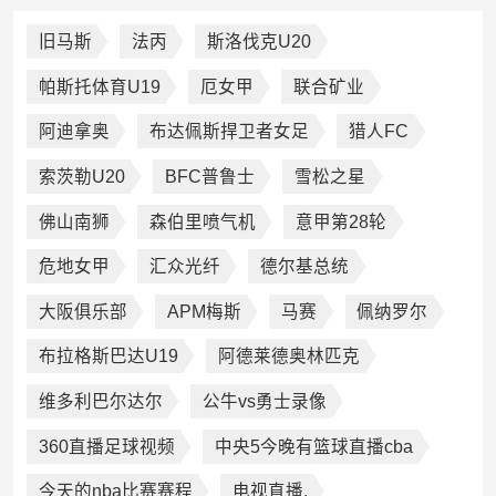
旧马斯
法丙
斯洛伐克U20
帕斯托体育U19
厄女甲
联合矿业
阿迪拿奥
布达佩斯捍卫者女足
猎人FC
索茨勒U20
BFC普鲁士
雪松之星
佛山南狮
森伯里喷气机
意甲第28轮
危地女甲
汇众光纤
德尔基总统
大阪俱乐部
APM梅斯
马赛
佩纳罗尔
布拉格斯巴达U19
阿德莱德奥林匹克
维多利巴尔达尔
公牛vs勇士录像
360直播足球视频
中央5今晚有篮球直播cba
今天的nba比赛赛程
电视直播.