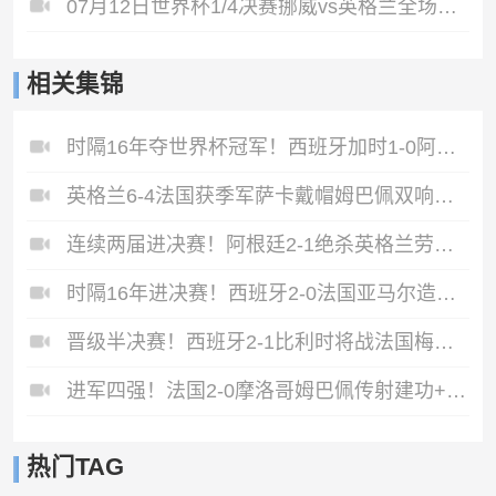
07月12日世界杯1/4决赛挪威vs英格兰全场录像
相关集锦
时隔16年夺世界杯冠军！西班牙加时1-0阿根廷费兰制胜恩佐染红
英格兰6-4法国获季军萨卡戴帽姆巴佩双响创纪录奥利塞2助+失良机
连续两届进决赛！阿根廷2-1绝杀英格兰劳塔罗恩佐破门梅西两助攻
时隔16年进决赛！西班牙2-0法国亚马尔造点奥亚萨瓦尔、波罗破门
晋级半决赛！西班牙2-1比利时将战法国梅里诺替补绝杀拉门斯送礼
进军四强！法国2-0摩洛哥姆巴佩传射建功+失点登贝莱贴地斩
热门TAG