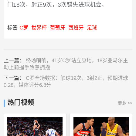
门18次，射正9次，3次错失进球机会。
标签
C罗
世界杯
葡萄牙
西班牙
足球
上一篇：
终场哨响，41岁C罗站立原地，18岁亚马尔主
动上前握手致意拥抱
下一篇：
C罗全场数据：触球19次，3射2正，预期进球
0.28，媒体评分6.8分
热门视频
更多 >>