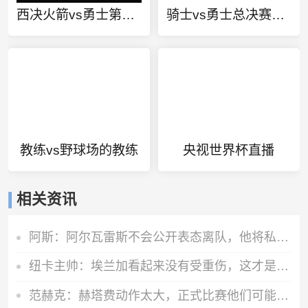
西决火箭vs勇士第6场
骑士vs勇士总决赛第五场
教练vs野球场的教练
央视世界杯直播
相关资讯
阿斯：阿尔瓦雷斯不会公开表态离队，他将私下与西蒙尼和马竞沟通
纽卡主帅：埃兰加看起来没有受重伤，这才是今晚最重要的
范赫克：赫塔费动作太大，正式比赛他们可能已经吃两三张红牌了