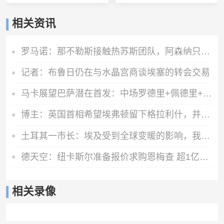
相关资讯
罗马诺：那不勒斯接触热苏斯团队，阿森纳只接受永久转会
记者：布鲁日仍在与水晶宫商谈埃塞的转会交易
马卡展望巴萨潜在首发：中场罗德里+佩德里+奥尔莫 阿德耶米中锋
博主：英国首相希望埃弗顿留下格拉利什，并在今夏签下一名右后卫
土耳其一市长：埃及受到全球变暖的影响，我们愿给萨拉赫一块土地
德天空：纽卡斯尔准备报价求购恩梅查 超1亿欧才能让多特考虑放人
相关录像