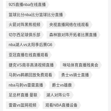
925直播nba在线直播
篮球比分nba比分篮球比分直播
火箭对阵黑熊视频
央视直播网络在线观看
切尔西足球俱乐部
森林狼对阵开拓者比赛直播
nba湖人vs太阳季后赛G6
亚冠直播在线直播观看
捷克VS南非高清视频直播
咪咕体育直播残奥会
马刺vs鹈鹕回放免费观看
勇士vs骑士直播
nba马刺vs雷霆直播
爵士vs雄鹿
足总杯直播 曼联
湖人对阵公牛
雷霆vs篮网视频
观看NBA直播设备