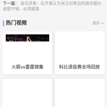
下一篇：
迪马济奥：拉齐奥认为米兰对希拉的首份报价
金额不够，必须提高
热门视频
更多 >>
火箭vs雷霆锦集
科比退役赛全场回放