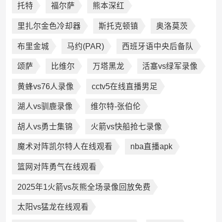
托特
福尔萨
熊本深红
里扎尔金色冷却器
斯托克顿镇
奥洛莫茨
布里金城
马约(PAR)
西班牙语中央后备队
颂萨
比维尔
万塔黑龙
活塞vs绿军录像
黄蜂vs76人录像
cctv5在线直播男足
湖人vs驯鹿录像
维尔特-张伯伦
胡人vs勇士集锦
火箭vs快船抢七录像
魔术对阵凯尔特人在线观看
nba直播apk
篮网对阵勇气在线观看
2025年1火箭vs灰熊全场录像回放免费
太阳vs猛龙在线观看