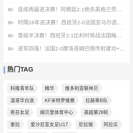
连续两届进决赛！阿根廷2-1绝杀英格兰劳塔罗恩佐破门梅西两助攻
时隔16年进决赛！西班牙2-0法国亚马尔造点奥亚萨瓦尔、波罗破门
晋级半决赛！西班牙2-1比利时将战法国梅里诺替补绝杀拉门斯送礼
进军四强！法国2-0摩洛哥姆巴佩传射建功+失点登贝莱贴地斩
热门TAG
科隆青年队
精华
维多利亚联林贝
温哥华白浪
KF米特罗维察
拉赫蒂B队
奇芬女足
姆贝里体育中心
英超第28轮
奎拉
爱沙尼亚女足U17
尼拉锦
阿拉瓜