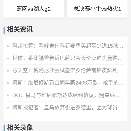
篮网vs湖人g2
总决赛小牛vs热火1
相关资讯
阿邦拉霍：看好舍什科新赛季英超至少进15球，期待他越踢越好
世体：莱比锡曾告诉巴萨只会天价卖迪奥曼德，所以巴萨放弃了
意天空：博洛尼亚尝试签佛罗伦萨前锋皮科利 已准备永久转会报价
阿斯：维尼修斯新合同年薪2400万欧，枪手的出现加速续约谈判进展
DO：皇马与维尼修斯达成续约协议，阿森纳方面的追求将结束
阿斯报记者：皇马放弃引进罗德里，因为球员本人已经明确拒绝加盟
相关录像