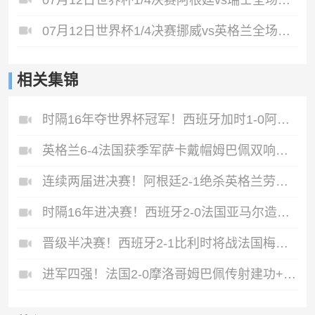
07月12日世界杯1/4决赛挪威vs英格兰全场录像
相关集锦
时隔16年夺世界杯冠军！西班牙加时1-0阿根廷费兰制胜恩佐染红
英格兰6-4法国获季军萨卡戴帽姆巴佩双响创纪录奥利塞2助+失良机
连续两届进决赛！阿根廷2-1绝杀英格兰劳塔罗恩佐破门梅西两助攻
时隔16年进决赛！西班牙2-0法国亚马尔造点奥亚萨瓦尔、波罗破门
晋级半决赛！西班牙2-1比利时将战法国梅里诺替补绝杀拉门斯送礼
进军四强！法国2-0摩洛哥姆巴佩传射建功+失点登贝莱贴地斩