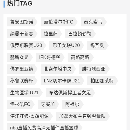
热门TAG
鲁安图斯诺
赫伦塔尔斯FC
泰克索马
纳曼干新春
拉里萨
巴拉頓勒勒
俄罗斯联赛U20
巴圣女联U20
锡瓦奥
赫斯女足
IFK哥德堡
高路高路
佛罗里亚纳
北索尔塔中央
腓特烈西亚
秘鲁联赛杯
LNZ切尔卡瑟U21
柏图加莱特
生物医学 U21
布达佩斯捍卫者女足
洛杉矶FC
牙买加
阿祖尔
湛江狂狼·粵辉能源
加拿大布兰普顿蜜獾队
nba直播免费高清无插件直播篮球