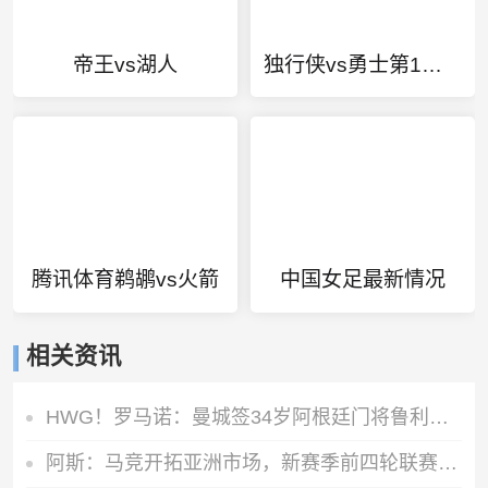
帝王vs湖人
独行侠vs勇士第1节精编
腾讯体育鹈鹕vs火箭
中国女足最新情况
相关资讯
HWG！罗马诺：曼城签34岁阿根廷门将鲁利达协议，合同2+1
阿斯：马竞开拓亚洲市场，新赛季前四轮联赛两场安排在下午踢