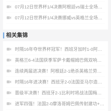
07月12日世界杯1/4决赛阿根廷vs瑞士全场录像
07月12日世界杯1/4决赛挪威vs英格兰全场录像
相关集锦
时隔16年夺世界杯冠军！西班牙加时1-0阿根廷费兰制胜恩佐染红
英格兰6-4法国获季军萨卡戴帽姆巴佩双响创纪录奥利塞2助+失良机
连续两届进决赛！阿根廷2-1绝杀英格兰劳塔罗恩佐破门梅西两助攻
时隔16年进决赛！西班牙2-0法国亚马尔造点奥亚萨瓦尔、波罗破门
晋级半决赛！西班牙2-1比利时将战法国梅里诺替补绝杀拉门斯送礼
进军四强！法国2-0摩洛哥姆巴佩传射建功+失点登贝莱贴地斩