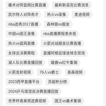
魔术对阵篮网比赛直播
最新斯诺克比赛消息
凯尔特人对阵奇才
热火vs录像
麦迪视频
nba选秀2017直播
森林狼vs掘金
中国vs国王录像
nba直播赛程表央视
热火vs篮网直播
火箭对战掘金比赛直播
女排总决赛赛程
直播阿根廷球迷悼念现场
湖人队比赛直播回放
雄鹿vs红牛集锦
火箭发射视频
76人vs爵士
泰森视频
2023西甲直播平台
苏超积分榜
2024乒乓球混双决赛直播回放
世界杯南美预选赛视频
国王vs魔术集锦