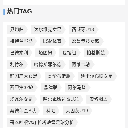
热门TAG
尼切萨
达尔维克女足
西班牙U18
梅特兰野马
LSM体育
耶鲁竞技女篮
巴德索利
塔图姆
夏拉祖
柏基斯兹
利特尔
哈德斯菲尔德
阿维韦勒
静冈产大女足
哥伦布猎鹰
迪卡尔布联女足
西甲第32轮
易建联
阿尔马登
埃瓦尔女足
哈尔姆斯达斯U21
索洛图恩
桑德菲杰B队
科帕
美因茨U19
哥本哈根vs加拉塔萨雷足球分析