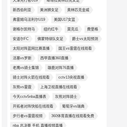
天津先行者U19
堪培拉奥林匹克女足
新西伯利亚
美洲狮女足
奥林匹克金威
弗雷姆乌法利尔U19
美国U17女篮
谢格尔凯特马
纽约红牛
莫克瓜
費堡格
安道尔FC
佛蒙特绿队女足
爵士vs太阳预测
太阳对阵蓝网比赛直播
国王vs雷霆在线观看
活塞vs罗斯
西甲直播360直播
老鹰vs骑士集锦
雄鹿对阵76直播
骑士对阵火箭在线观看
cctv13央视直播
灰熊vs雷霆
上海卫视直播在线观看
今天cctv5nba直播表
灰熊对阵骑士
开拓者对阵快船在线观看
葡萄牙vs瑞典
步行者vs雷霆视频
360体育直播在线观看免费
nba 总决赛 手机 直播视频直播