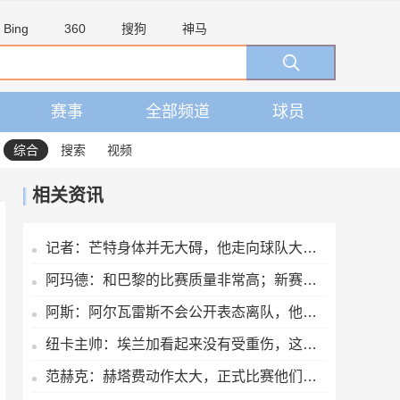
Bing
360
搜狗
神马
赛事
全部频道
球员
综合
搜索
视频
相关资讯
记者：芒特身体并无大碍，他走向球队大巴时面带笑容
阿玛德：和巴黎的比赛质量非常高；新赛季全队都渴望能够斩获佳绩
阿斯：阿尔瓦雷斯不会公开表态离队，他将私下与西蒙尼和马竞沟通
纽卡主帅：埃兰加看起来没有受重伤，这才是今晚最重要的
范赫克：赫塔费动作太大，正式比赛他们可能已经吃两三张红牌了