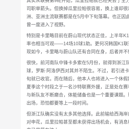
其实从联赛第9轮开始，瓜里拉帕就已经失去了主
司职单箭头。但换掉瓜里拉帕很容易，换上谁却很
洲、亚洲主流联赛都是在5月中下旬落幕。也正因
曾一度进入了视野。
特别是卡里略目前在蔚山现代状态正佳，上半年K1
率也相当可观——14场10球1助。更何况韩国K
现如今，卡里略与蔚山队还有合同在身，后者并不
很快，前河南队中锋卡多索在5月份，就得到浙江
球，罗斯·阿洛伊西对其并不陌生。不过，若引进
旬就已收官。而在随后，他本人也将进入一个休假
夏季这个时段之于一名沙特联赛外援，正是处在赛
与新队友不断磨合，体能储备也是一个重要课题。
出场，恐怕都要等上一段时间。
但浙江队确实没有太多其他选择。此前输给西海岸
对申花，瓜里拉帕甚至都未获得出场机会，有消息