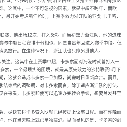
力位置。很多时候，罗斯·阿洛伊西甚至安排王钰栋或者陶强龙
难。这其中，一个不可忽视的因素，就是中超不跨年，而欧
此，最开始考虑新洋枪时，上赛季效力浙江队的亚戈·卡里略，
联赛，他出场12次、打入6球。而当初效力浙江队，他的进球
1联赛与中超日程安排十分相似，同是自然年且进入赛季中段。但
情愿放行。在这种情况下，浙江队也只能另觅他人。
队关注。这其中在上赛季中超，卡多索面对海港时就曾打入一
卡多索，一个最现实的困境，就是其原先效力的沙特联赛5月下
期，这就会造成卡多索一旦加盟，尚需时日重新磨合。而且，
季结束后的调整期，对卡多索而言，除了适应浙江队的打法、
现在来看，卡多索即使可以迅速办完转会手续，想要首发甚至
后，尽快安排卡多索入队就已经被提上议事日程。而在昨晚面
称，他在当天晚上就已单独离沪。显而易见的是，卡多索的到