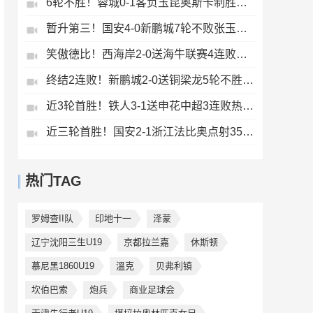
6轮不胜！蓉城0-1客负玉昆奥斯卡制胜玉昆暂第三蓉城全场1射正
暂升第三！国安4-0新鹏城7轮不败张玉宁传射达万双响法比奥破门
笑傲德比！西海岸2-0送海牛联赛4连败海牛仍垫底西海岸升至第二
终结2连败！新鹏城2-0送铜梁龙5轮不胜37岁姜至鹏破门韦斯利建功
近3轮首胜！铁人3-1送申花中超3连败热菲尼奥双响邦本宜裕传射
近三轮首胜！国安2-1浙江法比奥点射35岁张稀哲制胜王钰栋送助攻
热门TAG
罗姆查II队
印地十一
泽蒙
辽宁沈阳三生U19
京都拉兰嘉
休斯顿
慕尼黑1860U19
溫克
贝弗利镇
坎伯巴索
炮兵
商业足球会