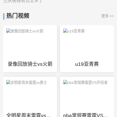
兰庆祝得有点太早了
热门视频
更多 >>
录像回放骑士vs火箭
u19亚青赛
全明星周末雷霆vs勇士
nba常规赛雷霆VS开括者