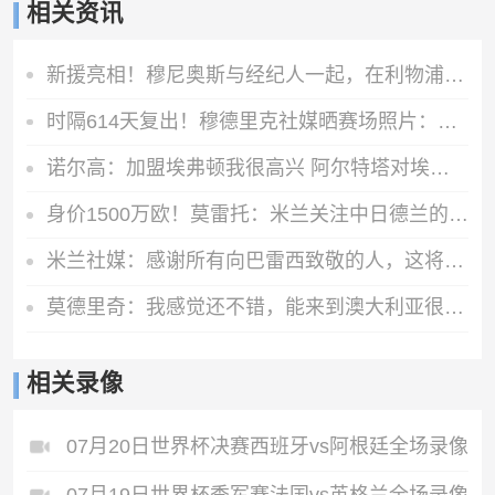
相关资讯
新援亮相！穆尼奥斯与经纪人一起，在利物浦训练中心拍下合影
时隔614天复出！穆德里克社媒晒赛场照片：好久不见
诺尔高：加盟埃弗顿我很高兴 阿尔特塔对埃弗顿、莫耶斯充满赞美
身价1500万欧！莫雷托：米兰关注中日德兰的智利前锋奥索里奥
米兰社媒：感谢所有向巴雷西致敬的人，这将永远铭刻在我们心中
莫德里奇：我感觉还不错，能来到澳大利亚很棒，希望球队继续提高
相关录像
07月20日世界杯决赛西班牙vs阿根廷全场录像