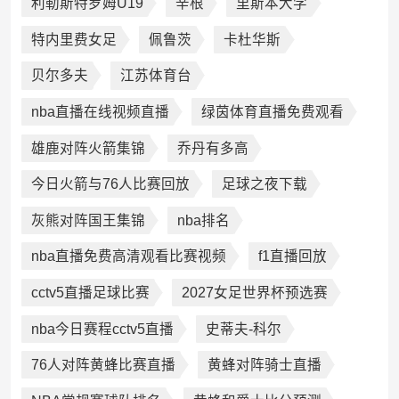
利勒斯特罗姆U19
辛根
里斯本大学
特内里费女足
佩鲁茨
卡杜华斯
贝尔多夫
江苏体育台
nba直播在线视频直播
绿茵体育直播免费观看
雄鹿对阵火箭集锦
乔丹有多高
今日火箭与76人比赛回放
足球之夜下载
灰熊对阵国王集锦
nba排名
nba直播免费高清观看比赛视频
f1直播回放
cctv5直播足球比赛
2027女足世界杯预选赛
nba今日赛程cctv5直播
史蒂夫-科尔
76人对阵黄蜂比赛直播
黄蜂对阵骑士直播