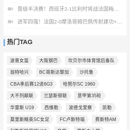
晋级半决赛！西班牙2-1比利时将战法国梅里诺替补绝杀拉门斯送礼
进军四强！法国2-0摩洛哥姆巴佩传射建功+失点登贝莱贴地斩
热门TAG
波普女篮
大阪钢巴
坎贝尔市体育馆后备队
翁特哈兴
BC哥斯达黎加
沙托鲁
CBA季后赛12进8G3
哈努尔SC 1960
大不列颠联
兰瑟斯顿联
意甲第35轮
华雷斯 U19
西维勒
波德戈里察
凯勒
莫里斯精英SC女足
FC卢斯特瑙
费斯特AM