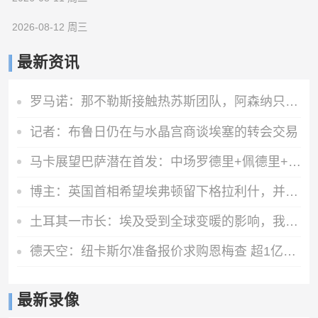
2026-08-12 周三
最新资讯
罗马诺：那不勒斯接触热苏斯团队，阿森纳只接受永久转会
记者：布鲁日仍在与水晶宫商谈埃塞的转会交易
马卡展望巴萨潜在首发：中场罗德里+佩德里+奥尔莫 阿德耶米中锋
博主：英国首相希望埃弗顿留下格拉利什，并在今夏签下一名右后卫
土耳其一市长：埃及受到全球变暖的影响，我们愿给萨拉赫一块土地
德天空：纽卡斯尔准备报价求购恩梅查 超1亿欧才能让多特考虑放人
最新录像