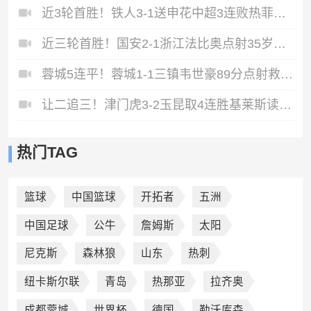
近3轮首胜！铁人3-1送申花中超3连败热菲尼奥双响邦本宜裕传射
近三轮首胜！国安2-1浙江法比奥点射35岁张稀哲制胜王钰栋送助攻
蓉城5连平！蓉城1-1三镇韦世豪89分点射救主费利佩造点李昂破门
让二追三！津门虎3-2玉昆取4连胜基莱斯读秒绝杀萨尔瓦多破门
热门TAG
篮球
中国篮球
开拓者
五洲
中国足球
公牛
詹姆斯
太阳
尼克斯
森林狼
山东
热刺
纽卡斯尔联
青岛
热那亚
拉齐奥
成都蓉城
世界杯
德国
勒沃库森