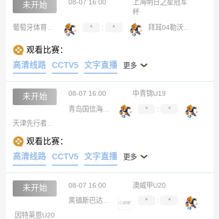
08-07 16:00
上海明日之星冠军
未开始
杯
葡萄牙体育U17
*
:
*
拜耳04勒沃库森U17
观看比赛：
高清线路
CCTV5
文字直播
更多
08-07 16:00
中青锦U19
未开始
青岛国信海天U19
*
:
*
天津先行者U19
观看比赛：
高清线路
CCTV5
文字直播
更多
08-07 16:00
澳威甲U20
未开始
黑镇斯巴达U20
*
:
*
因特莱恩U20