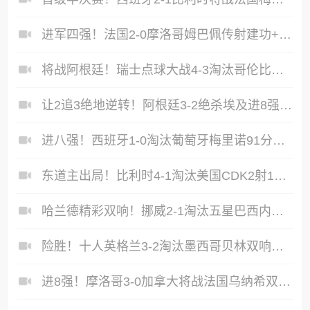
进军四强！法国2-0摩洛哥姆巴佩传射建功+失点登贝莱贴地斩
将战阿根廷！瑞士点球大战4-3淘汰哥伦比亚D·桑切斯、库乔失点
让2追3绝地逆转！阿根廷3-2绝杀埃及进8强梅西传射+失点恩佐绝杀
进八强！西班牙1-0淘汰葡萄牙梅里诺91分钟绝杀41岁C罗最后一舞
东道主出局！比利时4-1淘汰美国CDK2射1传巴洛贡补时被换下
哈兰德精彩双响！挪威2-1淘汰五星巴西内马尔点射吉马良斯失点
险胜！十人英格兰3-2淘汰墨西哥贝林双响凯恩点射+送点宽萨直红
进8强！摩洛哥3-0加拿大将战法国乌纳希双响迪亚斯两助