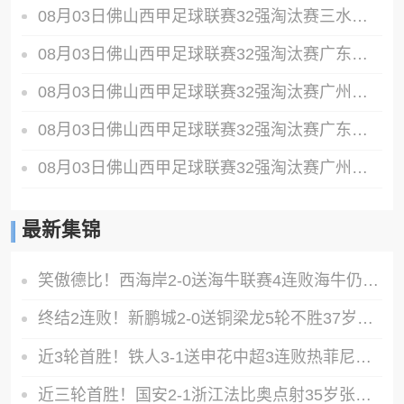
08月03日佛山西甲足球联赛32强淘汰赛三水乐民兴健力宝VS中国澳门澳科精英全场录像
08月03日佛山西甲足球联赛32强淘汰赛广东凤铝VS湛江八部科技全场录像
08月03日佛山西甲足球联赛32强淘汰赛广州蜀地红VS广州戴拿模全场录像
08月03日佛山西甲足球联赛32强淘汰赛广东客家青年VS广州英华思力U17全场录像
08月03日佛山西甲足球联赛32强淘汰赛广州求信VS顺德新青年全场录像
最新集锦
笑傲德比！西海岸2-0送海牛联赛4连败海牛仍垫底西海岸升至第二
终结2连败！新鹏城2-0送铜梁龙5轮不胜37岁姜至鹏破门韦斯利建功
近3轮首胜！铁人3-1送申花中超3连败热菲尼奥双响邦本宜裕传射
近三轮首胜！国安2-1浙江法比奥点射35岁张稀哲制胜王钰栋送助攻