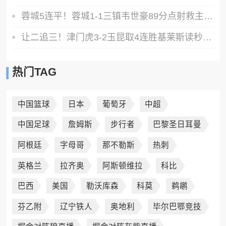
蓉城5连平！蓉城1-1三镇韦世豪89分点射救主费利佩造点李昂破门
让二追三！津门虎3-2玉昆取4连胜基莱斯读秒绝杀萨尔瓦多破门
热门TAG
中国篮球
日本
葡萄牙
中超
中国足球
詹姆斯
步行者
巴黎圣日耳曼
阿根廷
字母哥
那不勒斯
热刺
英格兰
拉齐奥
阿斯顿维拉
科比
巴西
美国
勒沃库森
科莫
鹈鹕
芬乙附
辽宁铁人
奥地利
毕尔巴鄂竞技