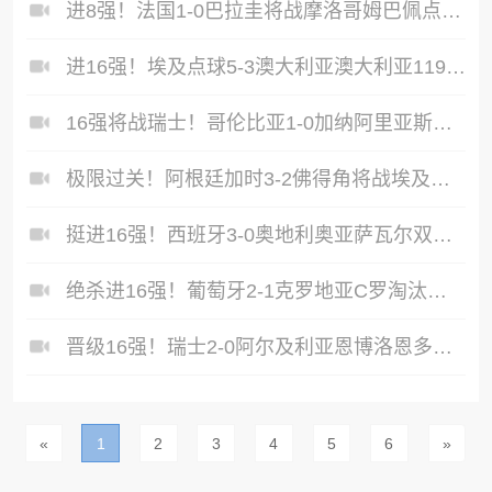
进8强！法国1-0巴拉圭将战摩洛哥姆巴佩点射杜埃造点主裁引争议
进16强！埃及点球5-3澳大利亚澳大利亚119分钟换门将埃及4罚全中
16强将战瑞士！哥伦比亚1-0加纳阿里亚斯制胜迪亚斯失良机
极限过关！阿根廷加时3-2佛得角将战埃及梅西破门罗梅罗造乌龙
挺进16强！西班牙3-0奥地利奥亚萨瓦尔双响库库两助+进球被吹
绝杀进16强！葡萄牙2-1克罗地亚C罗淘汰赛首球G·拉莫斯补时绝杀
晋级16强！瑞士2-0阿尔及利亚恩博洛恩多耶建功20岁曼赞比献助攻
«
1
2
3
4
5
6
»